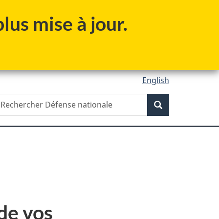
lus mise à jour.
English
Recherche
echercher
Recherche
éfense
ationale
de vos