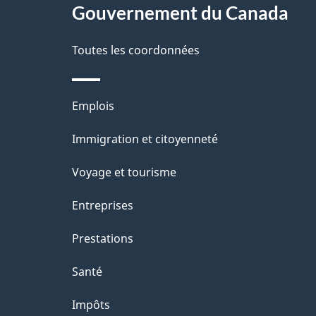
site
Gouvernement du Canada
d
e
Toutes les coordonnées
l
Thèmes
Emplois
a
et
Immigration et citoyenneté
p
sujets
Voyage et tourisme
a
Entreprises
g
Prestations
e
Santé
Impôts