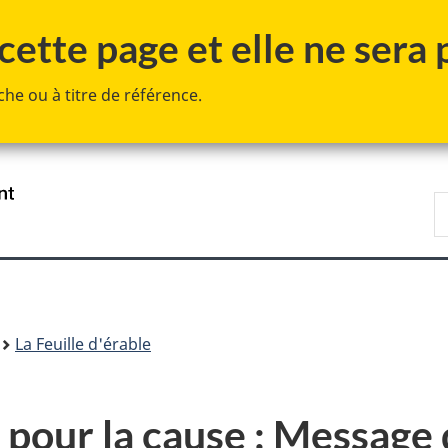
Passer
Passer
Passer
ette page et elle ne sera p
au
à
à
contenu
«
la
he ou à titre de référence.
principal
Au
version
sujet
HTML
du
simplifiée
gouvernement
»
/
R
Government
D
of
n
Canada
La Feuille d'érable
 pour la cause : Message 