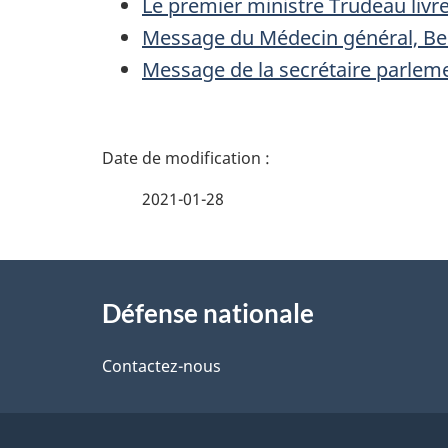
Le premier ministre Trudeau livr
Message du Médecin général, Bel
Message de la secrétaire parleme
D
é
2021-01-28
t
À
a
Défense nationale
propos
i
de
Contactez-nous
l
ce
s