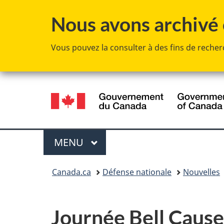
Nous avons archivé c
Vous pouvez la consulter à des fins de recherc
Sélection
de
la
Menu
MENU
PRINCIPAL
langue
Vous
Canada.ca
Défense nationale
Nouvelles
êtes
ici :
Journée Bell Cause