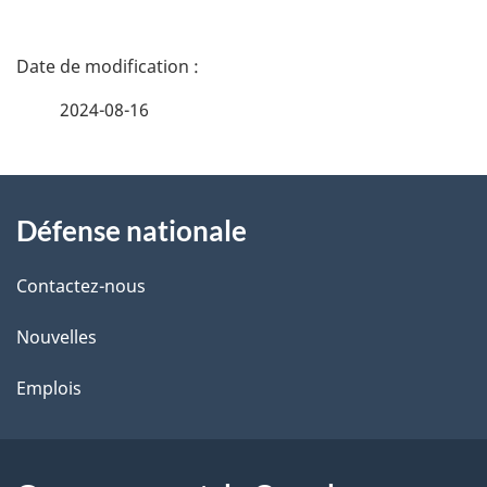
D
é
2024-08-16
t
À
a
Défense nationale
propos
i
de
l
Contactez-nous
ce
s
Nouvelles
site
d
Emplois
e
l