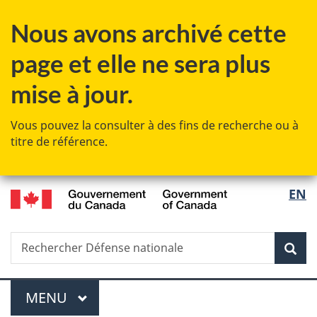
Passer
Passer
Passer
Nous avons archivé cette
au
à
à
contenu
«
la
page et elle ne sera plus
principal
Au
version
sujet
HTML
mise à jour.
du
simplifiée
gouvernement
Vous pouvez la consulter à des fins de recherche ou à
»
titre de référence.
/
Sélec
EN
Government
de
of
Canada
Recherche
Rechercher
Rec
la
Défense
nationale
langu
Menu
MENU
PRINCIPAL