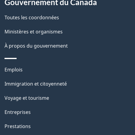
Gouvernement du Canada
a
Toutes les coordonnées
p
Ministères et organismes
a
À propos du gouvernement
g
e
Thèmes
Emplois
et
Immigration et citoyenneté
sujets
Voyage et tourisme
Entreprises
Prestations