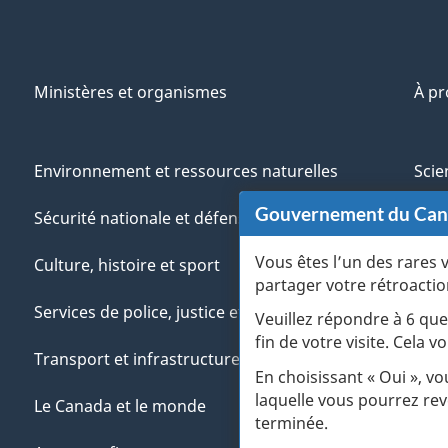
Ministères et organismes
À p
Environnement et ressources naturelles
Scie
Gouvernement du Ca
Sécurité nationale et défense
Aut
Vous êtes l’un des rares 
Culture, histoire et sport
Vété
partager votre rétroactio
Services de police, justice et urgences
Jeun
Veuillez répondre à 6 que
fin de votre visite. Cela
Transport et infrastructure
Gére
En choisissant « Oui », v
laquelle vous pourrez rev
Le Canada et le monde
terminée.