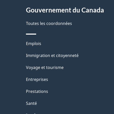
s
site
Gouvernement du Canada
d
e
Toutes les coordonnées
l
Thèmes
Emplois
a
et
Immigration et citoyenneté
p
sujets
Voyage et tourisme
a
Entreprises
g
Prestations
e
Santé