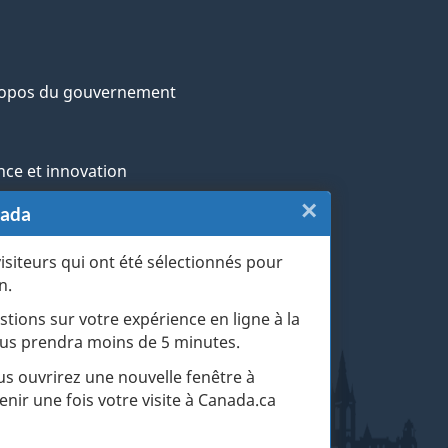
ropos du gouvernement
nce et innovation
×
Fermer
nada
ochtones
:
visiteurs qui ont été sélectionnés pour
rans et militaires
n.
Sondage
esse
stions sur votre expérience en ligne à la
de
 vous prendra moins de 5 minutes.
r les événements de la vie
fin
ous ouvrirez une nouvelle fenêtre à
enir une fois votre visite à Canada.ca
de