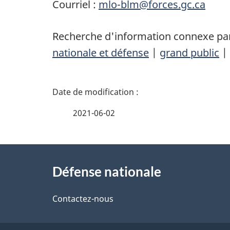
Courriel :
mlo-blm@forces.gc.ca
Recherche d'information connexe par
nationale et défense
|
grand public
|
D
é
2021-06-02
t
À
a
Défense nationale
propos
i
de
Contactez-nous
l
ce