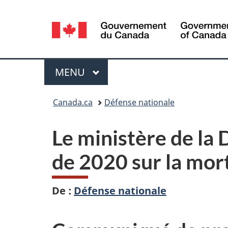
Sélection
de
la
Menu
MENU
PRINCIPAL
langue
Vous
Canada.ca
Défense nationale
êtes
Le ministère de la 
ici :
de 2020 sur la mort
De :
Défense nationale