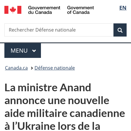
/
Sélec
EN
Passer
Passer
Passer
Government
au
à
à
de
of
contenu
«
la
Canada
Recherche
Rechercher
principal
Au
version
Rec
la
Défense
sujet
HTML
nationale
du
simplifiée
langu
Menu
gouvernement
MENU
PRINCIPAL
»
Vous
Canada.ca
Défense nationale
êtes
La ministre Anand
ici :
annonce une nouvelle
aide militaire canadienne
à l’Ukraine lors de la