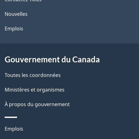
de
l
ce
s
Nouvelles
site
d
Emplois
e
l
Gouvernement du Canada
a
Toutes les coordonnées
p
Ministères et organismes
a
À propos du gouvernement
g
e
Thèmes
Emplois
et