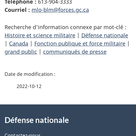
Téléphone :
613-904-3333
Courriel :
mlo-blm@forces.gc.ca
Recherche d'information connexe par mot-clé :
Histoire et science militaire
|
Défense nationale
|
Canada
|
Fonction publique et force militaire
|
grand public
|
communiqués de presse
D
é
2022-10-12
t
À
a
Défense nationale
propos
i
Contactez-nous