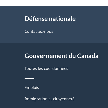
t
À
a
Défense nationale
propos
i
de
Contactez-nous
l
ce
s
site
Gouvernement du Canada
d
e
Toutes les coordonnées
l
Thèmes
Emplois
a
et
Immigration et citoyenneté
p
sujets