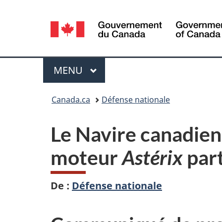
Sélection
de
la
Menu
MENU
PRINCIPAL
langue
Vous
Canada.ca
Défense nationale
êtes
Le Navire canadien
ici :
moteur
Astérix
part
De :
Défense nationale