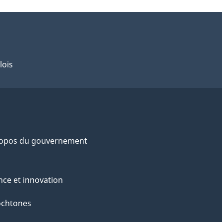
lois
ropos du gouvernement
nce et innovation
ochtones