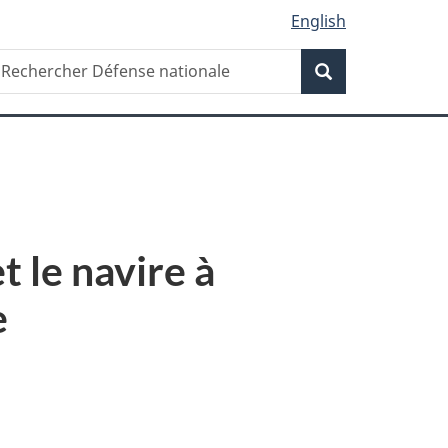
English
Recherche
echercher
Recherche
éfense
ationale
t le navire à
e