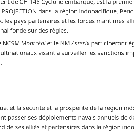
ent de CH-148 Cyclone embarqué, est la première 
n PROJECTION dans la région indopacifique. Penda
c les pays partenaires et les forces maritimes all
ional fondé sur des règles.
 le NCSM
Montréal
et le NM
Asterix
participeront é
ltinationaux visant à surveiller les sanctions i
.
ue, et la sécurité et la prospérité de la région i
sant passer ses déploiements navals annuels de de
d de ses alliés et partenaires dans la région in