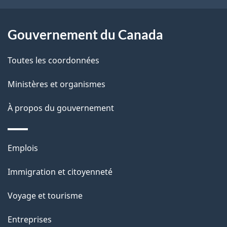
e
l
Gouvernement du Canada
a
Toutes les coordonnées
p
Ministères et organismes
a
À propos du gouvernement
g
e
Thèmes
Emplois
et
Immigration et citoyenneté
sujets
Voyage et tourisme
Entreprises