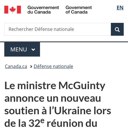
/
Sélec
EN
Passer
Passer
Passer
Government
au
à
à
de
of
contenu
«
la
Canada
Recherche
Rechercher
principal
Au
version
Rec
la
Défense
sujet
HTML
nationale
du
simplifiée
langu
Menu
gouvernement
MENU
PRINCIPAL
»
Vous
Canada.ca
Défense nationale
êtes
Le ministre McGuinty
ici :
annonce un nouveau
soutien à l’Ukraine lors
e
de la 32
réunion du