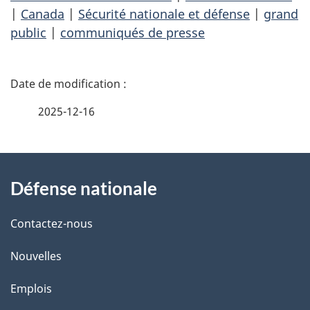
|
Canada
|
Sécurité nationale et défense
|
grand
public
|
communiqués de presse
D
é
2025-12-16
t
À
a
Défense nationale
propos
i
de
l
Contactez-nous
ce
s
Nouvelles
site
d
Emplois