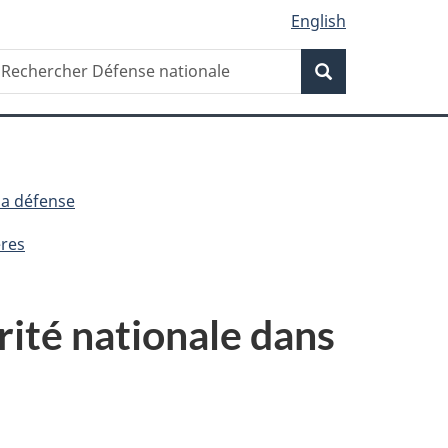
English
Recherche
echercher
Recherche
éfense
ationale
la défense
ères
rité nationale dans