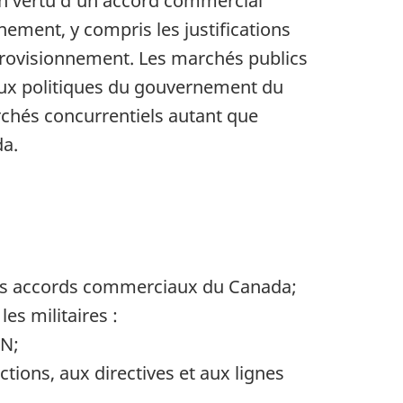
 en vertu d’un accord commercial
ement, y compris les justifications
pprovisionnement. Les marchés publics
 aux politiques du gouvernement du
chés concurrentiels autant que
da.
s les accords commerciaux du Canada;
es militaires :
SN;
ons, aux directives et aux lignes