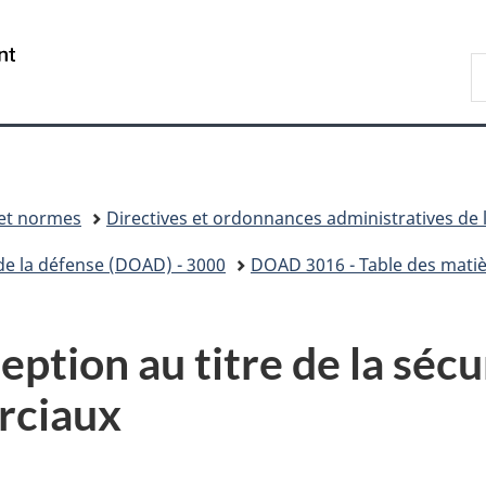
Passer
Passer
Passer
Passer
au
au
à
à
/
R
Gestionnaire
contenu
«
la
Government
D
des
principal
Au
version
of
n
Invitations
sujet
HTML
Canada
du
simplifiée
gouvernement
»
 et normes
Directives et ordonnances administratives de 
de la défense (DOAD) - 3000
DOAD 3016 - Table des mati
tion au titre de la sécu
rciaux