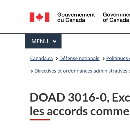
Sélection
de
la
Menu
MENU
PRINCIPAL
langue
Vous
Canada.ca
Défense nationale
Politiques
êtes
Directives et ordonnances administratives 
ici :
DOAD 3016-0, Excep
les accords comme