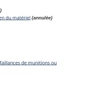
)
ien du matériel
(annulée)
éfaillances de munitions ou