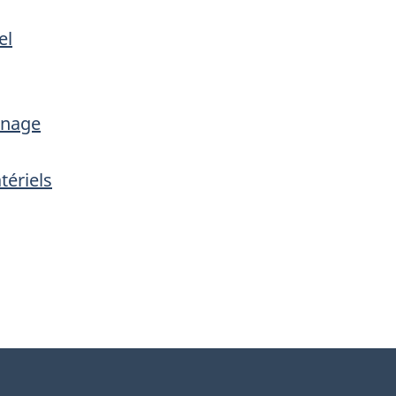
el
nnage
tériels