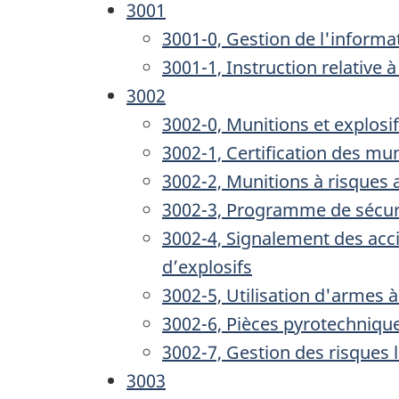
3001
3001-0, Gestion de l'informat
3001-1, Instruction relative 
3002
3002-0, Munitions et explosi
3002-1, Certification des mun
3002-2, Munitions à risques 
3002-3, Programme de sécuri
3002-4, Signalement des acci
d’explosifs
3002-5, Utilisation d'armes à
3002-6, Pièces pyrotechniqu
3002-7, Gestion des risques l
3003