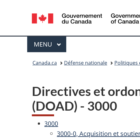
Sélection
de
la
Menu
MENU
PRINCIPAL
langue
Vous
Canada.ca
Défense nationale
Politiques
êtes
ici :
Directives et ordo
(DOAD) - 3000
3000
3000-0, Acquisition et soutie