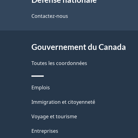
propos
i
de
Contactez-nous
l
ce
s
site
Gouvernement du Canada
d
e
Toutes les coordonnées
l
Thèmes
Emplois
a
et
Immigration et citoyenneté
p
sujets
Voyage et tourisme
a
Entreprises