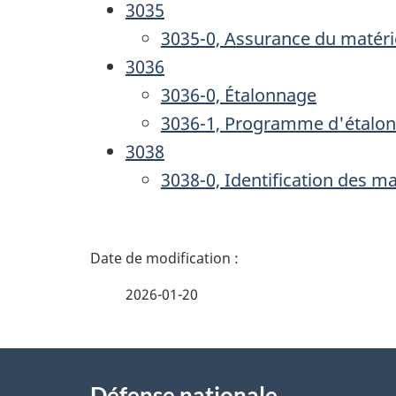
3035
3035-0, Assurance du matéri
3036
3036-0, Étalonnage
3036-1, Programme d'étalo
3038
3038-0, Identification des ma
D
é
2026-01-20
t
À
a
Défense nationale