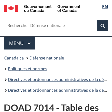
/
Sélec
EN
Passer
Passer
Passer
Government
au
à
à
de
of
contenu
«
la
Canada
Recherche
Rechercher
principal
Au
version
Rec
la
Défense
sujet
HTML
nationale
du
simplifiée
langu
Menu
gouvernement
MENU
PRINCIPAL
»
Vous
Canada.ca
Défense nationale
êtes
Politiques et normes
ici :
Directives et ordonnances administratives de la défense
Directives et ordonnances administratives de la défense (DOAD) - 7000
DOAD 7014 - Table des