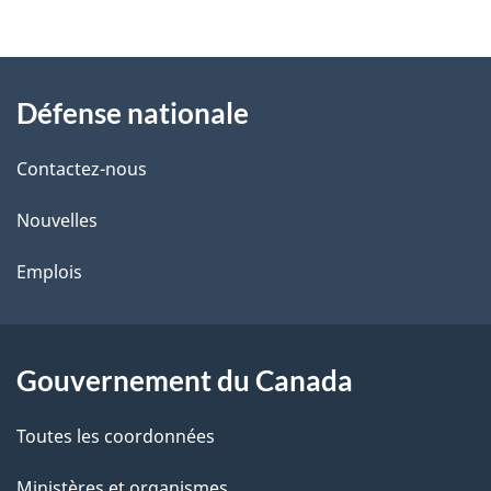
t
À
a
Défense nationale
propos
i
de
l
Contactez-nous
ce
s
Nouvelles
site
d
Emplois
e
l
Gouvernement du Canada
a
Toutes les coordonnées
p
Ministères et organismes