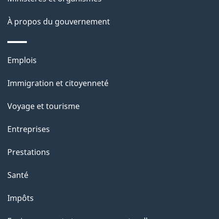
a
À propos du gouvernement
g
e
Thèmes
Emplois
et
Immigration et citoyenneté
sujets
Voyage et tourisme
Entreprises
Prestations
Santé
Impôts