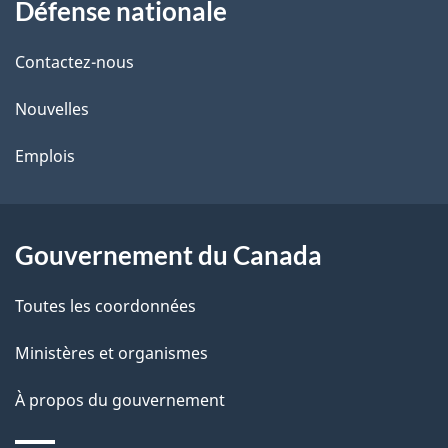
Défense nationale
propos
i
de
l
Contactez-nous
ce
s
Nouvelles
site
d
Emplois
e
l
Gouvernement du Canada
a
Toutes les coordonnées
p
Ministères et organismes
a
À propos du gouvernement
g