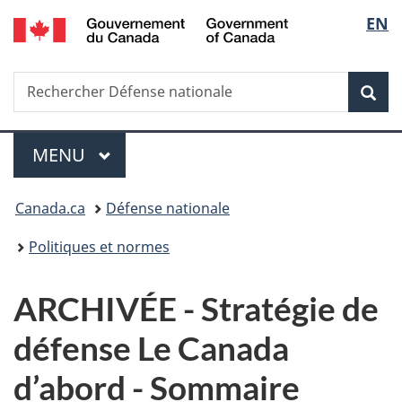
/
Sélec
EN
Passer
Passer
Passer
Government
au
à
à
de
of
contenu
«
la
Canada
Recherche
Rechercher
principal
Au
version
Rec
la
Défense
sujet
HTML
nationale
du
simplifiée
langu
Menu
gouvernement
MENU
PRINCIPAL
»
Vous
Canada.ca
Défense nationale
êtes
Politiques et normes
ici :
ARCHIVÉE - Stratégie de
défense Le Canada
d’abord - Sommaire