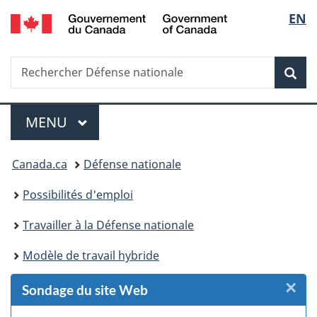
/
Sélec
EN
Passer
Passer
Passer
Passer
Government
au
au
à
à
de
of
Gestionnaire
contenu
«
la
Canada
Recherche
Rechercher
des
principal
Au
version
Rec
la
Défense
Invitations
sujet
HTML
nationale
du
simplifiée
langu
Menu
gouvernement
MENU
PRINCIPAL
»
Vous
Canada.ca
Défense nationale
êtes
Possibilités d'emploi
ici :
Travailler à la Défense nationale
Modèle de travail hybride
×
F
Sondage du site Web