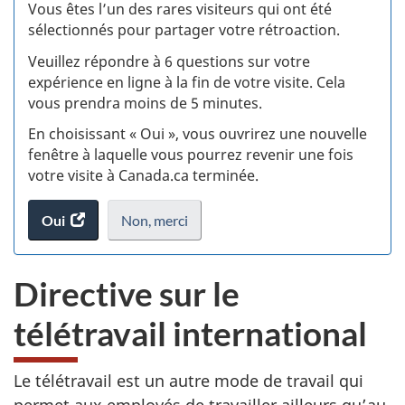
:
Vous êtes l’un des rares visiteurs qui ont été
sélectionnés pour partager votre rétroaction.
S
Veuillez répondre à 6 questions sur votre
d
expérience en ligne à la fin de votre visite. Cela
vous prendra moins de 5 minutes.
si
En choisissant « Oui », vous ouvrirez une nouvelle
w
fenêtre à laquelle vous pourrez revenir une fois
votre visite à Canada.ca terminée.
(t
Oui
accéder
Non,
je
merci
.
d
au
ne
sondage.
veux
Directive sur le
pas
participer
télétravail international
au
sondage
du
Le télétravail est un autre mode de travail qui
site