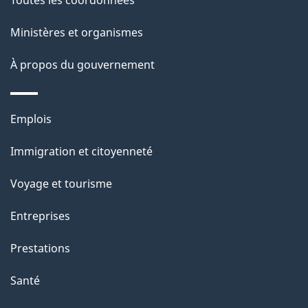
p
Ministères et organismes
a
À propos du gouvernement
g
e
Thèmes
Emplois
et
Immigration et citoyenneté
sujets
Voyage et tourisme
Entreprises
Prestations
Santé