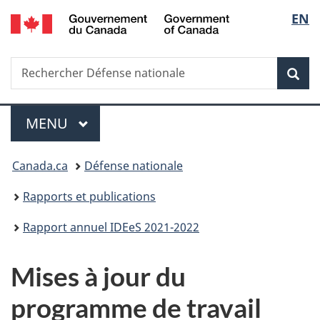
/
Sélec
EN
Passer
Passer
Passer
Passer
Government
au
à
au
à
de
of
contenu
«
menu
la
Canada
Recherche
Rechercher
principal
Au
de
version
Rec
la
Défense
sujet
la
HTML
nationale
du
section
simplifiée
langu
Menu
gouvernement
MENU
PRINCIPAL
»
Vous
Canada.ca
Défense nationale
êtes
Rapports et publications
ici :
Rapport annuel IDEeS 2021-2022
Mises à jour du
programme de travail