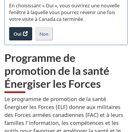
En choisissant « Oui », vous ouvrirez une nouvelle
w
fenêtre à laquelle vous pourrez revenir une fois
votre visite à Canada.ca terminée.
(t
Oui
accéder
Non
d
au
je
.
sondage.
ne
Programme de
veux
pas
promotion de la santé
participer
au
Énergiser les Forces
sondage
du
site
Le programme de promotion de la santé
web,
Énergiser les Forces (ELF) donne aux militaires
des Forces armées canadiennes (FAC) et à leurs
familles l’information, les compétences et les
outils pour favoriser et améliorer la santé et le