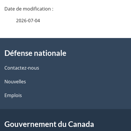
D
é
2026-07-04
t
À
a
Défense nationale
propos
i
de
l
Contactez-nous
ce
s
Nouvelles
site
d
Emplois
e
l
Gouvernement du Canada