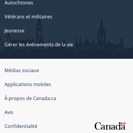
Autochtones
Vétérans et militaires
Jeunesse
Gérer les événements de la vie
Organisation
Médias sociaux
du
Applications mobiles
gouvernement
du
À propos de Canada.ca
Canada
Avis
Confidentialité