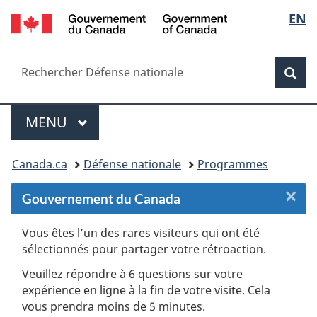
/
Sélec
EN
Passer
Passer
Passer
Passer
Government
au
au
à
à
de
of
Gestionnaire
contenu
«
la
Canada
Recherche
Rechercher
des
principal
Au
version
Rec
la
Défense
Invitations
sujet
HTML
nationale
du
simplifiée
langu
Menu
gouvernement
MENU
PRINCIPAL
»
Vous
Canada.ca
Défense nationale
Programmes
êtes
×
F
Gouvernement du Canada
ici :
:
Vous êtes l’un des rares visiteurs qui ont été
sélectionnés pour partager votre rétroaction.
S
Veuillez répondre à 6 questions sur votre
d
expérience en ligne à la fin de votre visite. Cela
vous prendra moins de 5 minutes.
si