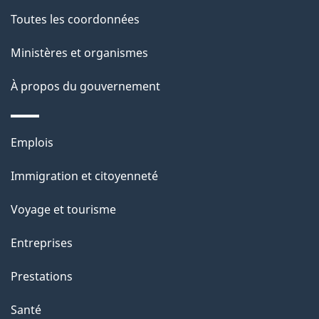
a
Toutes les coordonnées
p
Ministères et organismes
a
À propos du gouvernement
g
e
Thèmes
Emplois
et
Immigration et citoyenneté
sujets
Voyage et tourisme
Entreprises
Prestations
Santé