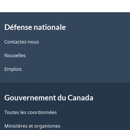
v
l
o
À
s
t
Défense nationale
propos
r
d
de
e
Contactez-nous
e
r
ce
Nouvelles
l
é
site
t
Emplois
a
r
p
o
a
a
Gouvernement du Canada
c
g
Toutes les coordonnées
t
e
i
Ministères et organismes