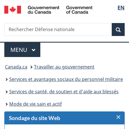
/
Sélec
EN
Passer
Passer
Passer
Passer
Government
au
au
à
à
de
of
Gestionnaire
contenu
«
la
Canada
Recherche
Rechercher
des
principal
Au
version
Rec
la
Défense
Invitations
sujet
HTML
nationale
du
simplifiée
langu
Menu
gouvernement
MENU
PRINCIPAL
»
Vous
Canada.ca
Travailler au gouvernement
êtes
Services et avantages sociaux du personnel militaire
ici :
Services de santé, de soutien et d’aide aux blessés
Mode de vie sain et actif
×
F
Sondage du site Web