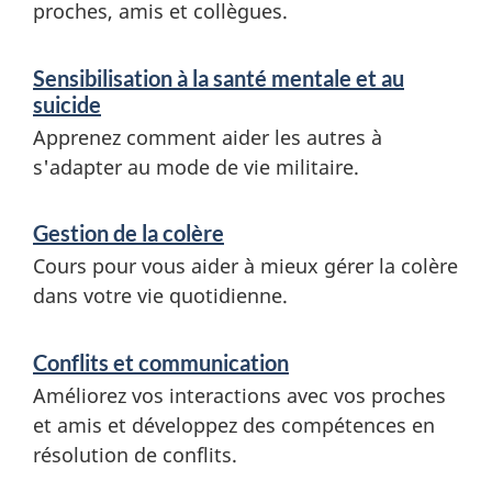
web,
proches, amis et collègues.
S
Sensibilisation à la santé mentale et au
e
suicide
r
Apprenez comment aider les autres à
s'adapter au mode de vie militaire.
v
i
Gestion de la colère
c
Cours pour vous aider à mieux gérer la colère
e
dans votre vie quotidienne.
s
Conflits et communication
e
Améliorez vos interactions avec vos proches
t
et amis et développez des compétences en
r
résolution de conflits.