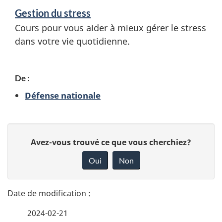
e
Gestion du stress
n
Cours pour vous aider à mieux gérer le stress
s
dans votre vie quotidienne.
e
i
De :
g
Défense nationale
n
e
D
D
m
Avez-vous trouvé ce que vous cherchiez?
é
o
e
Oui
Non
n
t
n
n
a
t
e
s
2024-02-21
i
z