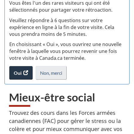
:
Vous êtes l’un des rares visiteurs qui ont été
sélectionnés pour partager votre rétroaction.
S
Veuillez répondre à 6 questions sur votre
d
expérience en ligne à la fin de votre visite. Cela
vous prendra moins de 5 minutes.
si
En choisissant « Oui », vous ouvrirez une nouvelle
w
fenêtre à laquelle vous pourrez revenir une fois
votre visite à Canada.ca terminée.
(t
Oui
accéder
Non,
je
merci
.
d
au
ne
sondage.
veux
Mieux-être social
pas
participer
au
Trouvez des cours dans les Forces armées
sondage
canadiennes (FAC) pour gérer le stress ou la
du
site
colère et pour mieux communiquer avec vos