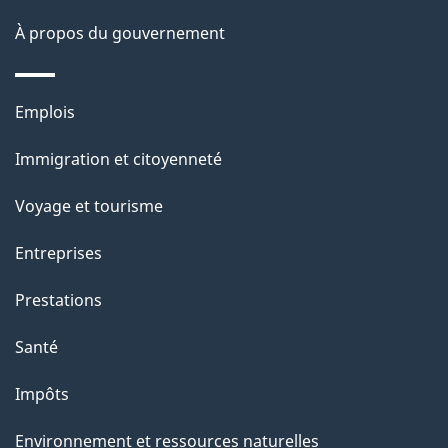
o
À propos du gouvernement
n
s
u
Thèmes
Emplois
r
et
c
Immigration et citoyenneté
sujets
e
Voyage et tourisme
t
t
Entreprises
e
Prestations
p
a
Santé
g
Impôts
e
Environnement et ressources naturelles