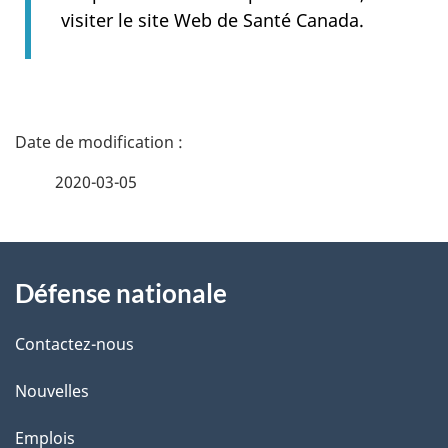
visiter le site Web de Santé Canada.
D
é
2020-03-05
t
À
a
Défense nationale
propos
i
de
l
Contactez-nous
ce
s
Nouvelles
site
d
Emplois