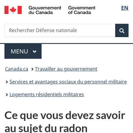
/
Sélec
EN
Passer
Passer
Passer
Government
au
à
à
de
of
contenu
«
la
Canada
Recherche
Rechercher
principal
Au
version
Rec
la
Défense
sujet
HTML
nationale
du
simplifiée
langu
Menu
gouvernement
MENU
PRINCIPAL
»
Vous
Canada.ca
Travailler au gouvernement
êtes
Services et avantages sociaux du personnel militaire
ici :
Logements résidentiels militaires
Ce que vous devez savoir
au sujet du radon