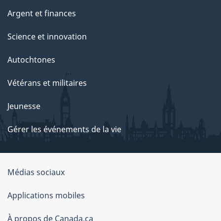
Argent et finances
Science et innovation
Autochtones
Vétérans et militaires
Jeunesse
Gérer les événements de la vie
Organisation
Médias sociaux
du
Applications mobiles
gouvernement
du
À propos de Canada.ca