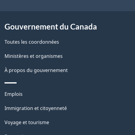
e
l
Gouvernement du Canada
a
Toutes les coordonnées
p
Ministères et organismes
a
À propos du gouvernement
g
e
Thèmes
Emplois
et
Immigration et citoyenneté
sujets
Voyage et tourisme