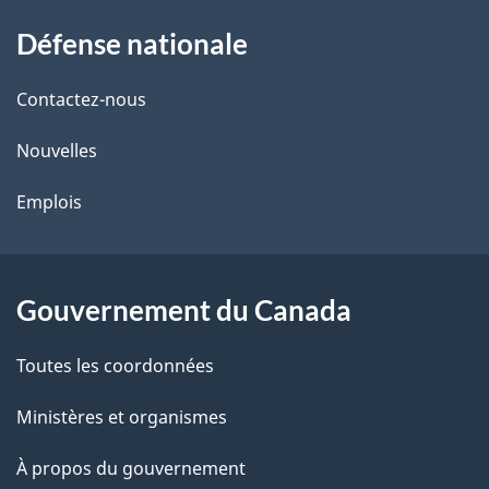
À
a
Défense nationale
propos
i
de
l
Contactez-nous
ce
s
Nouvelles
site
d
Emplois
e
l
Gouvernement du Canada
a
Toutes les coordonnées
p
Ministères et organismes
a
À propos du gouvernement
g