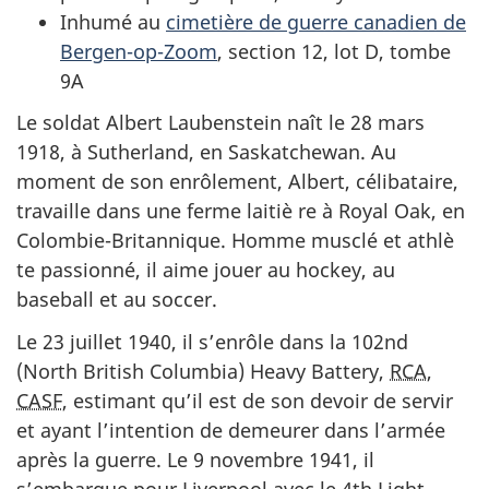
Inhumé au
cimetière de guerre canadien de
Bergen-op-Zoom
, section 12, lot D, tombe
9A
Le soldat Albert Laubenstein naît le 28 mars
1918, à Sutherland, en Saskatchewan. Au
moment de son enrôlement, Albert, célibataire,
travaille dans une ferme laitiè re à Royal Oak, en
Colombie-Britannique. Homme musclé et athlè
te passionné, il aime jouer au hockey, au
baseball et au soccer.
Le 23 juillet 1940, il s’enrôle dans la
102nd
(North British Columbia) Heavy Battery,
RCA
,
CASF
, estimant qu’il est de son devoir de servir
et ayant l’intention de demeurer dans l’armée
après la guerre. Le 9 novembre 1941, il
s’embarque pour Liverpool avec le
4th Light