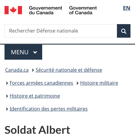
/
Sélec
EN
Passer
Passer
Passer
Government
au
à
à
de
of
contenu
«
la
Canada
Recherche
Rechercher
principal
Au
version
Rec
la
Défense
sujet
HTML
nationale
du
simplifiée
langu
Menu
gouvernement
MENU
PRINCIPAL
»
Vous
Canada.ca
Sécurité nationale et défense
êtes
Forces armées canadiennes
Histoire militaire
ici :
Histoire et patrimoine
Identification des pertes militaires
Soldat Albert