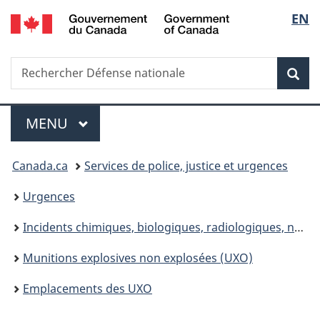
/
Sélec
EN
Passer
Passer
Passer
Government
au
à
à
de
of
contenu
«
la
Canada
Recherche
Rechercher
principal
Au
version
Rec
la
Défense
sujet
HTML
nationale
du
simplifiée
langu
Menu
gouvernement
MENU
PRINCIPAL
»
Vous
Canada.ca
Services de police, justice et urgences
êtes
Urgences
ici :
Incidents chimiques, biologiques, radiologiques, nucléaires et à l'explosif
Munitions explosives non explosées (UXO)
Emplacements des UXO