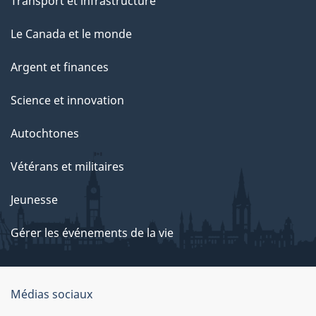
Transport et infrastructure
Le Canada et le monde
Argent et finances
Science et innovation
Autochtones
Vétérans et militaires
Jeunesse
Gérer les événements de la vie
Organisation
Médias sociaux