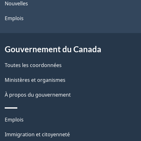
ce
s
Nouvelles
site
d
Emplois
e
l
Gouvernement du Canada
a
Toutes les coordonnées
p
Ministères et organismes
a
À propos du gouvernement
g
e
Thèmes
Emplois
et
Immigration et citoyenneté
sujets