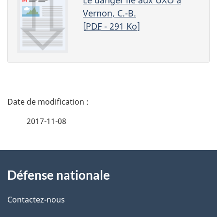
Le danger lié aux UXO à
Vernon, C.-B.
[
PDF
- 291
Ko
]
D
é
2017-11-08
t
À
a
Défense nationale
propos
i
de
l
Contactez-nous