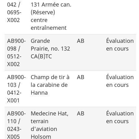
042 /
131 Armée can.
0695-
(Réserve)
X002
centre
entraînement
AB900-
Grande
AB
Évaluation
098 /
Prairie,
no.
132
en cours
0512-
CA(B)TC
X002
AB900-
Champ de tir à
AB
Évaluation
103 /
la carabine de
en cours
0412-
Hanna
X001
AB900-
Medecine Hat
,
AB
Évaluation
110 /
terrain
en cours
0243-
d'aviation
X005
Holsom