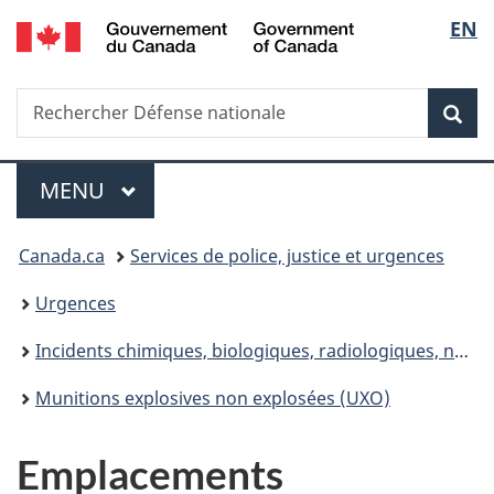
/
Sélec
EN
Passer
Passer
Passer
Government
au
à
à
de
of
contenu
«
la
Canada
Recherche
Rechercher
principal
Au
version
Rec
la
Défense
sujet
HTML
nationale
du
simplifiée
langu
Menu
gouvernement
MENU
PRINCIPAL
»
Vous
Canada.ca
Services de police, justice et urgences
êtes
Urgences
ici :
Incidents chimiques, biologiques, radiologiques, nucléaires et à l'explosif
Munitions explosives non explosées (UXO)
Emplacements