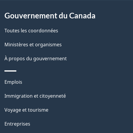
l
Gouvernement du Canada
a
Toutes les coordonnées
p
Ministères et organismes
a
À propos du gouvernement
g
e
Thèmes
Emplois
et
Immigration et citoyenneté
sujets
Voyage et tourisme
Entreprises