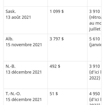
Sask.
1 099 $
3 910 $
13 août 2021
(rétroa
au mois
juillet 
Alb.
3 797 $
5 610 $
15 novembre 2021
(janvier
N.-B.
492 $
3 910 $
13 décembre 2021
(d’ici la
2022)
T.-N.-O.
51 $
4 950 $
15 décembre 2021
(d’ici la