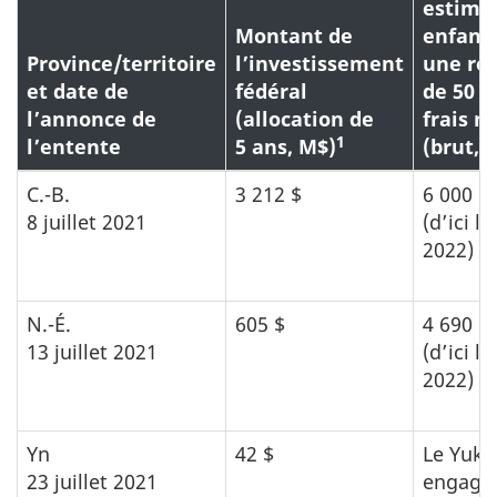
estimé
Montant de
enfant
Province/territoire
l’investissement
une ré
et date de
fédéral
de 50 %
l’annonce de
(allocation de
frais 
1
l’entente
5 ans, M$)
(brut, 
C.-B.
3 212 $
6 000 $
8 juillet 2021
(d’ici la
2022)
N.-É.
605 $
4 690 $
13 juillet 2021
(d’ici la
2022)
Yn
42 $
Le Yuko
23 juillet 2021
engagé