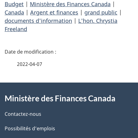
Budget
|
Ministère des Finances Canada
|
Canada
|
Argent et finances
|
grand public
|
documents d'information
|
L'hon. Chrystia
Freeland
D
é
2022-04-07
t
À
a
Ministère des Finances Canada
propos
i
de
l
Contactez-nous
ce
s
Possibilités d’emplois