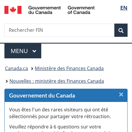
/
Sélec
EN
Passer
Passer
Passer
Passer
Government
au
au
à
à
de
of
Gestionnaire
contenu
«
la
Canada
Recherche
Rechercher
des
principal
Au
version
Rec
la
FIN
Invitations
sujet
HTML
du
simplifiée
langu
Menu
gouvernement
MENU
PRINCIPAL
»
Vous
Canada.ca
Ministère des Finances Canada
êtes
Nouvelles : ministère des Finances Canada
ici :
×
F
Gouvernement du Canada
:
Vous êtes l’un des rares visiteurs qui ont été
sélectionnés pour partager votre rétroaction.
S
Veuillez répondre à 6 questions sur votre
d