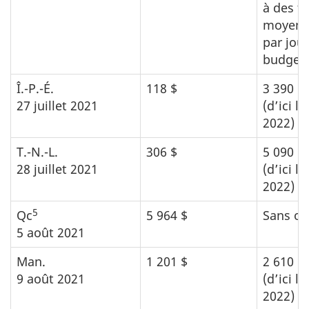
à des fr
moyens 
par jour
budget 
Î.-P.-É.
118 $
3 390 $
27 juillet 2021
(d’ici la
2022)
T.-N.-L.
306 $
5 090 $
28 juillet 2021
(d’ici la
2022)
5
Qc
5 964 $
Sans ob
5 août 2021
Man.
1 201 $
2 610 $
9 août 2021
(d’ici la
2022)