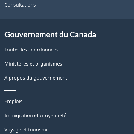
site
d
Consultations
e
l
Gouvernement du Canada
a
Toutes les coordonnées
p
Ministères et organismes
a
À propos du gouvernement
g
e
Thèmes
Emplois
et
Immigration et citoyenneté
sujets
Voyage et tourisme