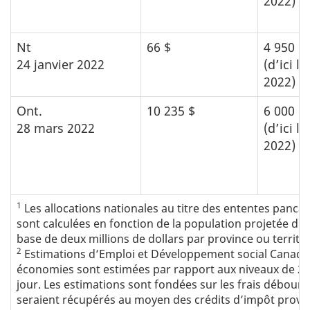
2022)
Nt
66 $
4 950 $
24 janvier 2022
(d’ici la
2022)
Ont.
10 235 $
6 000 $
28 mars 2022
(d’ici la
2022)
1
Les allocations nationales au titre des ententes panca
sont calculées en fonction de la population projetée d
base de deux millions de dollars par province ou territo
2
Estimations d’Emploi et Développement social Canada; 
économies sont estimées par rapport aux niveaux de 2019,
jour. Les estimations sont fondées sur les frais débour
seraient récupérés au moyen des crédits d’impôt provinc