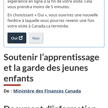
expérience en ligne à la fin de votre visite. Cela
vous prendra moins de 5 minutes.
si
En choisissant « Oui », vous ouvrirez une nouvelle
w
fenêtre à laquelle vous pourrez revenir une fois
votre visite à Canada.ca terminée.
(t
Oui
accéder
Non
d
au
je
.
sondage.
ne
Soutenir l’apprentissage
veux
pas
et la garde des jeunes
participer
au
enfants
sondage
du
site
De :
Ministère des Finances Canada
web,