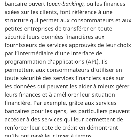
É
bancaire ouvert (
open-banking)
, ou les finances
axées sur les clients, font référence à une
n
structure qui permet aux consommateurs et aux
o
petites entreprises de transférer en toute
sécurité leurs données financières aux
n
fournisseurs de services approuvés de leur choix
par l’intermédiaire d’une interface de
c
programmation d’applications (API). Ils
é
permettent aux consommateurs d’utiliser en
toute sécurité des services financiers axés sur
É
les données qui peuvent les aider à mieux gérer
c
leurs finances et à améliorer leur situation
financière. Par exemple, grâce aux services
o
bancaires pour les gens, les particuliers peuvent
accéder à des services qui leur permettent de
n
renforcer leur cote de crédit en démontrant
qu’ils ont payé leur loyer à temps.