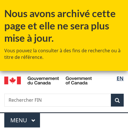
Passer
Passer
Passer
Passer
Nous avons archivé cette
au
au
à
à
Gestionnaire
contenu
«
la
page et elle ne sera plus
des
principal
Au
version
Invitations
sujet
HTML
mise à jour.
du
simplifiée
gouvernement
Vous pouvez la consulter à des fins de recherche ou à
»
titre de référence.
/
Sélec
EN
Government
de
of
Canada
Recherche
Rechercher
Rec
la
FIN
langu
Menu
MENU
PRINCIPAL