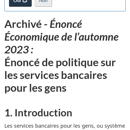
Oui
accéder
Non
(t
au
je
.
sondage.
ne
d
A
Archivé -
Énoncé
veux
r
pas
Économique de l’automne
participer
c
au
2023 :
sondage
h
du
Énoncé de politique sur
site
i
web,
les services bancaires
v
pour les gens
é
-
1. Introduction
Les services bancaires pour les gens, ou système