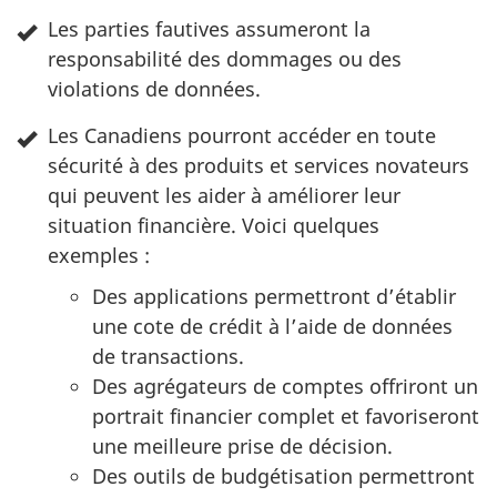
i
Les parties fautives assumeront la
c
responsabilité des dommages ou des
violations de données.
e
Les Canadiens pourront accéder en toute
s
sécurité à des produits et services novateurs
b
qui peuvent les aider à améliorer leur
situation financière. Voici quelques
a
exemples :
n
Des applications permettront d’établir
une cote de crédit à l’aide de données
c
de transactions.
a
Des agrégateurs de comptes offriront un
portrait financier complet et favoriseront
i
une meilleure prise de décision.
Des outils de budgétisation permettront
r