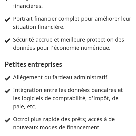
financières.
Portrait financier complet pour améliorer leur
:
situation financière.
Sécurité accrue et meilleure protection des
É
données pour l’économie numérique.
n
Petites entreprises
o
Allégement du fardeau administratif.
n
Intégration entre les données bancaires et
les logiciels de comptabilité, d’impôt, de
c
paie, etc.
é
Octroi plus rapide des prêts; accès à de
d
nouveaux modes de financement.