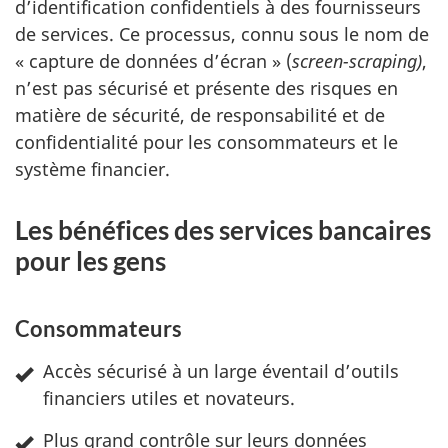
d’identification confidentiels à des fournisseurs
u
de services. Ce processus, connu sous le nom de
« capture de données d’écran » (
screen-scraping)
,
t
n’est pas sécurisé et présente des risques en
o
matière de sécurité, de responsabilité et de
confidentialité pour les consommateurs et le
m
système financier.
n
Les bénéfices des services bancaires
e
pour les gens
2
Consommateurs
0
Accès sécurisé à un large éventail d’outils
2
financiers utiles et novateurs.
3
Plus grand contrôle sur leurs données