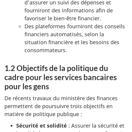
d’assurer un suivi des dépenses et
e
fourniront des informations afin de
favoriser le bien-être financier.
s
Des plateformes fourniront des conseils
financiers automatisés, selon la
p
situation financière et les besoins des
o
consommateurs.
u
1.2 Objectifs de la politique du
r
cadre pour les services bancaires
pour les gens
l
De récents travaux du ministère des finances
e
permettent de poursuivre trois objectifs en
s
matière de politique publique :
Sécurité et solidité
: Assurer la sécurité et
g