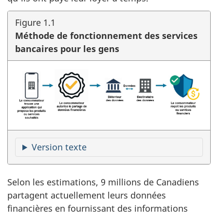
o
m
Figure 1.1
Méthode de fonctionnement des services
i
bancaires pour les gens
q
u
e
d
e
Version texte
l
Selon les estimations, 9 millions de Canadiens
’
partagent actuellement leurs données
financières en fournissant des informations
a