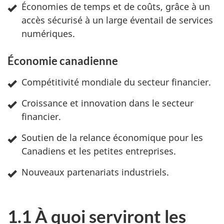
e
Économies de temps et de coûts, grâce à un
accès sécurisé à un large éventail de services
p
numériques.
o
Économie canadienne
l
Compétitivité mondiale du secteur financier.
i
Croissance et innovation dans le secteur
t
financier.
i
Soutien de la relance économique pour les
Canadiens et les petites entreprises.
q
Nouveaux partenariats industriels.
u
e
1.1 À quoi serviront les