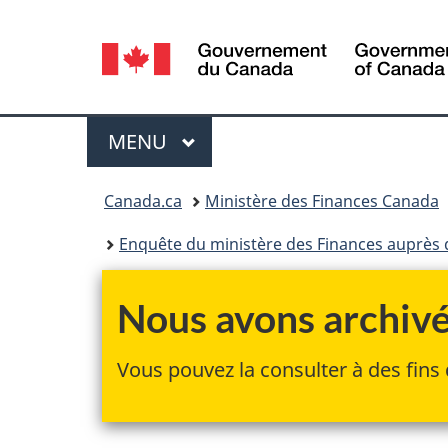
Sélection
de
la
Menu
MENU
PRINCIPAL
langue
Vous
Canada.ca
Ministère des Finances Canada
êtes
Enquête du ministère des Finances auprès 
ici :
Nous avons archivé 
Vous pouvez la consulter à des fins 