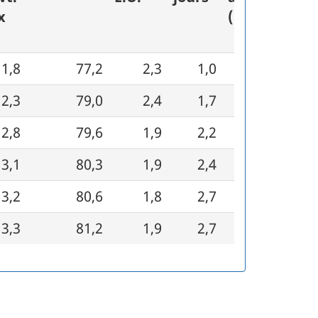
x
(É.U.)
1,8
77,2
2,3
1,0
2,4
2
2,3
79,0
2,4
1,7
2,8
2
2,8
79,6
1,9
2,2
3,1
2
3,1
80,3
1,9
2,4
3,4
2
3,2
80,6
1,8
2,7
3,5
2
3,3
81,2
1,9
2,7
3,6
2