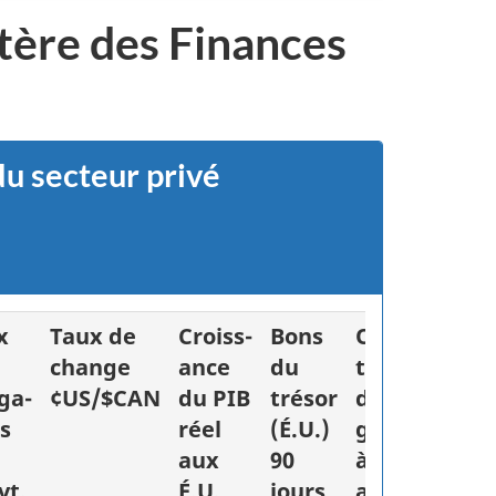
tère des Finances
u secteur privé
x
Taux de
Croiss-
Bons
Obliga-
Infl
change
ance
du
tions
tio
ga-
¢US/$CAN
du PIB
trésor
du
de
s
réel
(É.U.)
gouvt.
l'IP
aux
90
à dix
aux
vt.
É.U.
jours
ans
É.U.