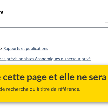
Passer
Passer
Passer
au
à
à
/
R
contenu
«
la
Government
F
principal
Au
version
of
sujet
HTML
Canada
du
simplifiée
gouvernement
»
Rapports et publications
des prévisionnistes économiques du secteur privé
cette page et elle ne sera 
de recherche ou à titre de référence.