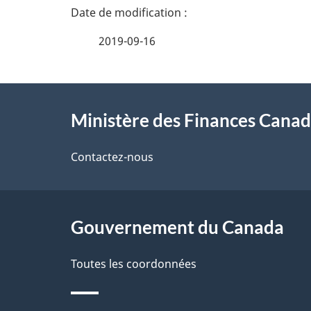
D
é
2019-09-16
t
À
a
Ministère des Finances Cana
propos
i
de
Contactez-nous
l
ce
s
site
Gouvernement du Canada
d
e
Toutes les coordonnées
l