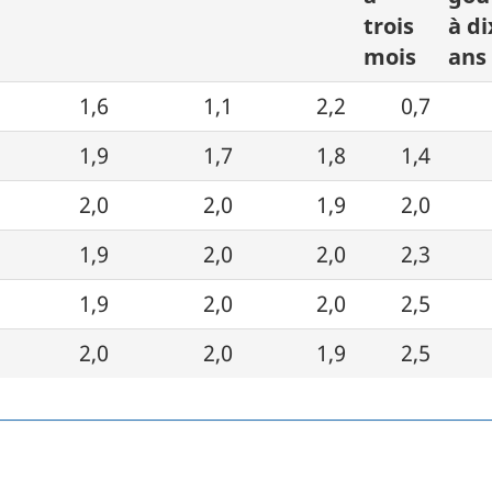
trois
à di
mois
ans
1,6
1,1
2,2
0,7
1,9
1,7
1,8
1,4
2,0
2,0
1,9
2,0
1,9
2,0
2,0
2,3
1,9
2,0
2,0
2,5
2,0
2,0
1,9
2,5