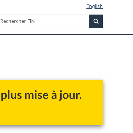
English
Recherche
echercher
Recherche
IN
plus mise à jour.