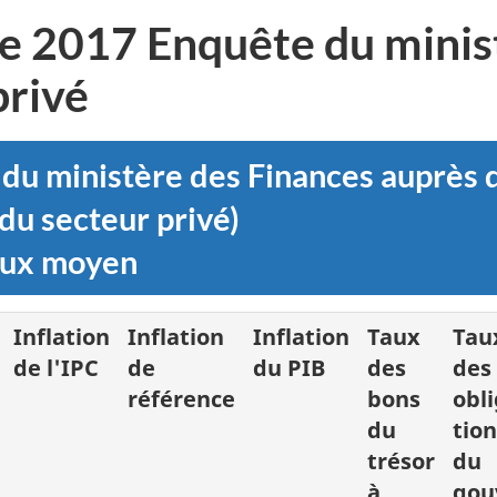
e 2017 Enquête du minis
privé
u ministère des Finances auprès d
du secteur privé)
taux moyen
Inflation
Inflation
Inflation
Taux
Tau
de l'IPC
de
du PIB
des
des
référence
bons
obli
du
tion
trésor
du
à
gou