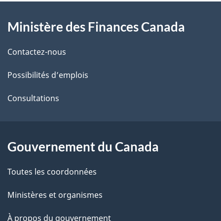
À
a
Ministère des Finances Canada
propos
i
de
l
Contactez-nous
ce
s
Possibilités d’emplois
site
d
Consultations
e
l
Gouvernement du Canada
a
Toutes les coordonnées
p
Ministères et organismes
a
À propos du gouvernement