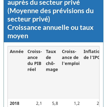
auprès du secteur privé
(Moyenne des prévisions du
secteur privé)
Croissance annuelle ou taux
moyen
Année
Croiss-
Taux
Croiss-
Inflation
ance
de
ance de
de l'IPC
du PIB
chô-
l'emploi
réel
mage
2018
2,1
5,8
1,2
2,3