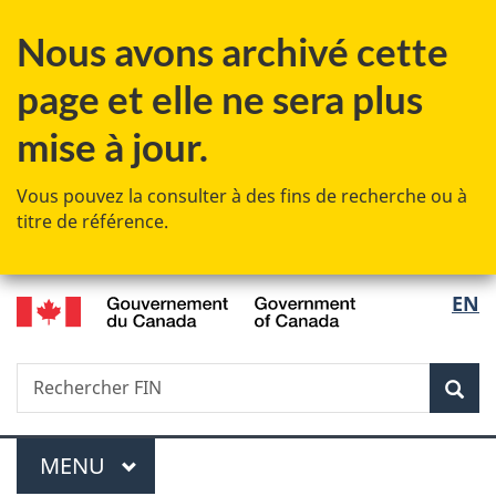
Passer
Passer
Passer
Nous avons archivé cette
au
à
à
contenu
«
la
page et elle ne sera plus
principal
Au
version
sujet
HTML
mise à jour.
du
simplifiée
gouvernement
Vous pouvez la consulter à des fins de recherche ou à
»
titre de référence.
/
Sélec
EN
Government
de
of
Canada
Recherche
Rechercher
Rec
la
FIN
langu
Menu
MENU
PRINCIPAL