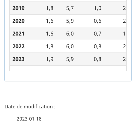
2019
1,8
5,7
1,0
2,0
2020
1,6
5,9
0,6
2,0
2021
1,6
6,0
0,7
1,8
2022
1,8
6,0
0,8
2,0
2023
1,9
5,9
0,8
2,0
D
é
2023-01-18
t