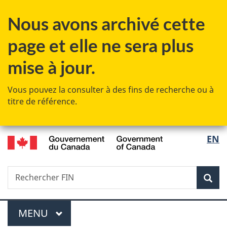
Passer
Passer
Passer
Passer
Nous avons archivé cette
au
au
à
à
Gestionnaire
contenu
«
la
page et elle ne sera plus
des
principal
Au
version
Invitations
sujet
HTML
mise à jour.
du
simplifiée
gouvernement
Vous pouvez la consulter à des fins de recherche ou à
»
titre de référence.
/
Sélec
EN
Government
de
of
Canada
Recherche
Rechercher
Rec
la
FIN
langu
Menu
MENU
PRINCIPAL