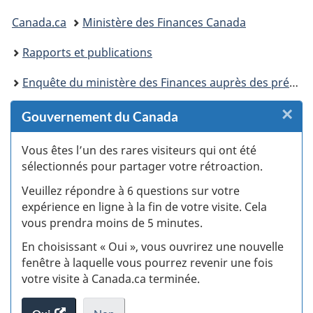
Vous
Canada.ca
Ministère des Finances Canada
êtes
Rapports et publications
ici :
Enquête du ministère des Finances auprès des prévisionnistes économiques du secteur privé
×
F
Gouvernement du Canada
:
Vous êtes l’un des rares visiteurs qui ont été
sélectionnés pour partager votre rétroaction.
S
Veuillez répondre à 6 questions sur votre
d
expérience en ligne à la fin de votre visite. Cela
vous prendra moins de 5 minutes.
si
En choisissant « Oui », vous ouvrirez une nouvelle
w
fenêtre à laquelle vous pourrez revenir une fois
votre visite à Canada.ca terminée.
(t