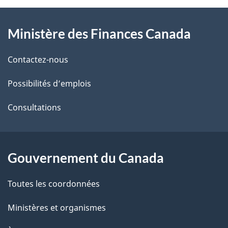
À
a
Ministère des Finances Canada
propos
i
de
l
Contactez-nous
ce
s
Possibilités d’emplois
site
d
Consultations
e
l
Gouvernement du Canada
a
Toutes les coordonnées
p
Ministères et organismes
a