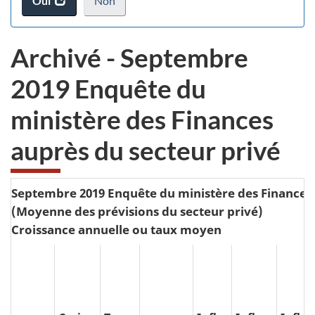
Oui
accéder
Non
d
au
je
.
sondage.
ne
Archivé - Septembre
veux
pas
2019 Enquête du
participer
au
ministère des Finances
sondage
du
auprès du secteur privé
site
web,
Septembre 2019 Enquête du ministère des Finances 
(Moyenne des prévisions du secteur privé)
Croissance annuelle ou taux moyen