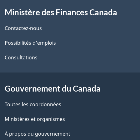
À
a
Ministère des Finances Canada
propos
i
de
l
Contactez-nous
ce
s
Possibilités d’emplois
site
d
Consultations
e
l
Gouvernement du Canada
a
Toutes les coordonnées
p
Ministères et organismes
a
À propos du gouvernement
g