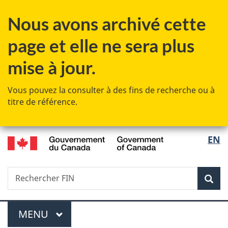
Passer
Passer
Passer
Nous avons archivé cette
au
à
à
contenu
«
la
page et elle ne sera plus
principal
Au
version
sujet
HTML
mise à jour.
du
simplifiée
gouvernement
Vous pouvez la consulter à des fins de recherche ou à
»
titre de référence.
/
Sélec
EN
Government
de
of
Canada
Recherche
Rechercher
Rec
la
FIN
langu
Menu
MENU
PRINCIPAL