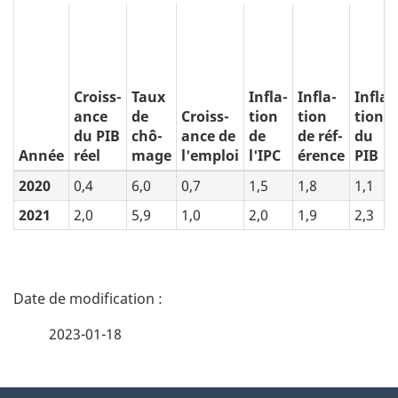
Croiss-
Taux
Infla-
Infla-
Infla-
ance
de
Croiss-
tion
tion
tion
du PIB
chô-
ance de
de
de réf-
du
Année
réel
mage
l'emploi
l'IPC
érence
PIB
2020
0,4
6,0
0,7
1,5
1,8
1,1
2021
2,0
5,9
1,0
2,0
1,9
2,3
D
é
2023-01-18
t