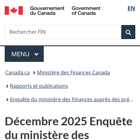
/
Sélec
EN
Passer
Passer
Passer
Government
au
à
à
de
of
contenu
«
la
Canada
Recherche
Rechercher
principal
Au
version
Rec
la
FIN
sujet
HTML
du
simplifiée
langu
Menu
gouvernement
MENU
PRINCIPAL
»
Vous
Canada.ca
Ministère des Finances Canada
êtes
Rapports et publications
ici :
Enquête du ministère des Finances auprès des prévisionnistes économiques du secteur privé
Décembre 2025 Enquête
du ministère des