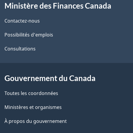
Ministère des Finances Canada
propos
i
de
l
Contactez-nous
ce
s
Possibilités d’emplois
site
d
Consultations
e
l
Gouvernement du Canada
a
Toutes les coordonnées
p
Ministères et organismes
a
À propos du gouvernement
g