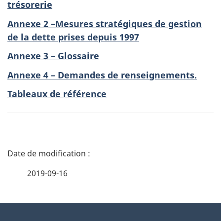
trésorerie
Annexe 2 –Mesures stratégiques de gestion
de la dette prises depuis 1997
Annexe 3 – Glossaire
Annexe 4 – Demandes de renseignements.
Tableaux de référence
D
é
2019-09-16
t
À
a