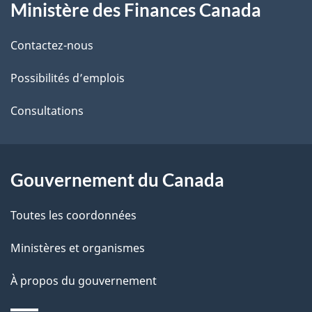
Ministère des Finances Canada
propos
i
de
l
Contactez-nous
ce
s
Possibilités d’emplois
site
d
Consultations
e
l
Gouvernement du Canada
a
Toutes les coordonnées
p
Ministères et organismes
a
À propos du gouvernement
g