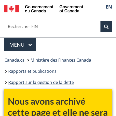
/
Sélec
EN
Passer
Passer
Passer
Government
au
à
à
de
of
contenu
«
la
Canada
Recherche
Rechercher
principal
Au
version
Rec
la
FIN
sujet
HTML
du
simplifiée
langu
Menu
gouvernement
MENU
PRINCIPAL
»
Vous
Canada.ca
Ministère des Finances Canada
êtes
Rapports et publications
ici :
Rapport sur la gestion de la dette
Nous avons archivé
cette page et elle ne sera