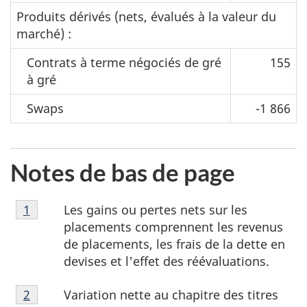
Produits dérivés (nets, évalués à la valeur du
marché) :
Contrats à terme négociés de gré
155
à gré
Swaps
-1 866
Notes de bas de page
Note
Les gains ou pertes nets sur les
Retour à la référence de la note de bas de page
1
de
placements comprennent les revenus
bas
de placements, les frais de la dette en
de
devises et l'effet des réévaluations.
page
Note
1
Variation nette au chapitre des titres
Retour à la
2
référence de la note de bas de page
de