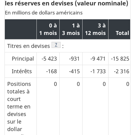
les réserves en devises (valeur nominale)
En millions de dollars américains
0 à
1 à
3 à
1 mois
3 mois
12 mois
Total
Note de bas de page
7
Titres en devises
:
Principal
-5 423
-931
-9 471
-15 825
Intérêts
-168
-415
-1 733
-2 316
Positions
0
0
0
0
totales à
court
terme en
devises
sur le
dollar