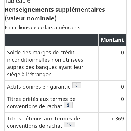
Tableau 6
Renseignements supplémentaires
(valeur nominale)
En millions de dollars américains
Montant
Solde des marges de crédit
0
inconditionnelles non utilisées
auprès des banques ayant leur
siège à l'étranger
Note de bas de page
8
Actifs donnés en garantie
0
Titres prêtés aux termes de
0
Note de bas de page
9
conventions de rachat
Titres détenus aux termes de
7 369
Note de bas de page
10
conventions de rachat