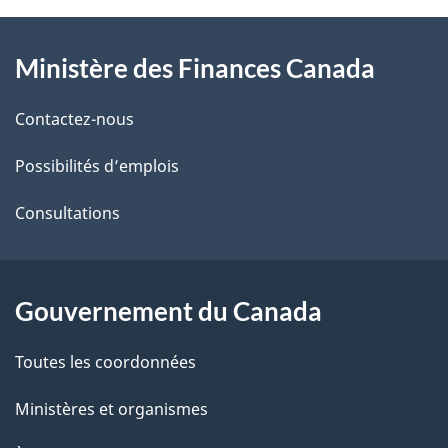
À
a
Ministère des Finances Canada
propos
i
de
l
Contactez-nous
ce
s
Possibilités d’emplois
site
d
Consultations
e
l
Gouvernement du Canada
a
Toutes les coordonnées
p
Ministères et organismes
a