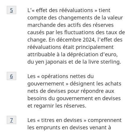
Note
L'« effet des réévaluations » tient
Retour à la référence de la note de bas de page
5
de
compte des changements de la valeur
bas
marchande des actifs des réserves
de
causés par les fluctuations des taux de
page
change. En décembre 2024, l'effet des
5
réévaluations était principalement
attribuable à la dépréciation d'euro,
du yen japonais et de la livre sterling.
Note
Les « opérations nettes du
Retour à la référence de la note de bas de page
6
de
gouvernement » désignent les achats
bas
nets de devises pour répondre aux
de
besoins du gouvernement en devises
page
et regarnir les réserves.
6
Note
Les « titres en devises » comprennent
Retour à la référence de la note de bas de page
7
de
les emprunts en devises venant à
bas