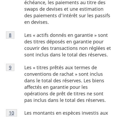
échéance, les paiements au titre des
de
swaps de devises et une estimation
page
des paiements d'intérêt sur les passifs
7
en devises.
Note
Les « actifs donnés en garantie » sont
Retour à la référence de la note de bas de page
8
de
des titres déposés en garantie pour
bas
couvrir des transactions non réglées et
de
sont inclus dans le total des réserves.
page
Note
8
Les « titres prêtés aux termes de
Retour à la référence de la note de bas de page
9
de
conventions de rachat » sont inclus
bas
dans le total des réserves. Les biens
de
affectés en garantie pour les
page
opérations de prêt de titres ne sont
9
pas inclus dans le total des réserves.
Note
Les montants en espèces investis aux
Retour à la référence de la note de bas de page
10
de