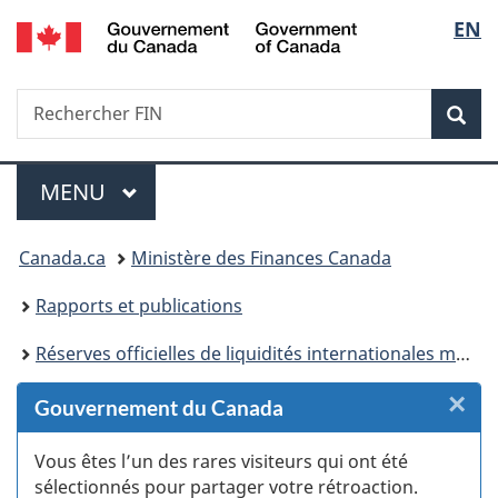
/
Sélec
EN
Passer
Passer
Passer
Passer
Government
au
au
à
à
de
of
Gestionnaire
contenu
«
la
Canada
Recherche
Rechercher
des
principal
Au
version
Rec
la
FIN
Invitations
sujet
HTML
du
simplifiée
langu
Menu
gouvernement
MENU
PRINCIPAL
»
Vous
Canada.ca
Ministère des Finances Canada
êtes
Rapports et publications
ici :
Réserves officielles de liquidités internationales mensuelles
×
F
Gouvernement du Canada
:
Vous êtes l’un des rares visiteurs qui ont été
sélectionnés pour partager votre rétroaction.