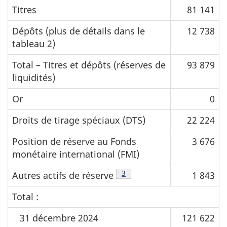
Titres
81 141
Dépôts (plus de détails dans le
12 738
tableau 2)
Total – Titres et dépôts (réserves de
93 879
liquidités)
Or
0
Droits de tirage spéciaux (DTS)
22 224
Position de réserve au Fonds
3 676
monétaire international (FMI)
Note de bas de page
3
Autres actifs de réserve
1 843
Total :
31 décembre 2024
121 622