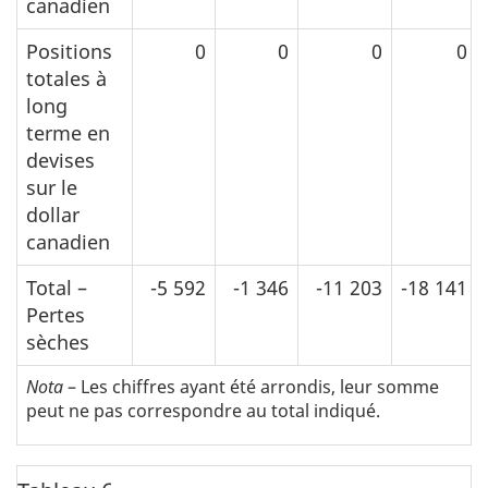
canadien
Positions
0
0
0
0
totales à
long
terme en
devises
sur le
dollar
canadien
Total –
-5 592
-1 346
-11 203
-18 141
Pertes
sèches
Nota
– Les chiffres ayant été arrondis, leur somme
peut ne pas correspondre au total indiqué.