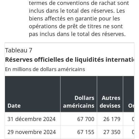
termes de conventions de rachat sont
bas
inclus dans le total des réserves. Les
de
biens affectés en garantie pour les
page
opérations de prêt de titres ne sont
10
pas inclus dans le total des réserves.
Tableau 7
Réserves officielles de liquidités internati
En millions de dollars américains
Dollars
Autres
Date
américains
devises
Or
31 décembre 2024
67 700
26 179
0
29 novembre 2024
67 155
27 350
0