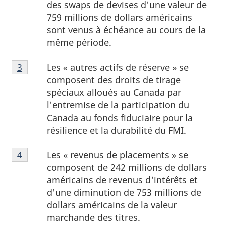
des swaps de devises d'une valeur de
759 millions de dollars américains
sont venus à échéance au cours de la
même période.
Note
Les « autres actifs de réserve » se
Retour à la référence de la note de bas de page
3
de
composent des droits de tirage
bas
spéciaux alloués au Canada par
de
l'entremise de la participation du
page
Canada au fonds fiduciaire pour la
3
résilience et la durabilité du FMI.
Note
Les « revenus de placements » se
Retour à la référence de la note de bas de page
4
de
composent de 242 millions de dollars
bas
américains de revenus d'intérêts et
de
d'une diminution de 753 millions de
page
dollars américains de la valeur
4
marchande des titres.