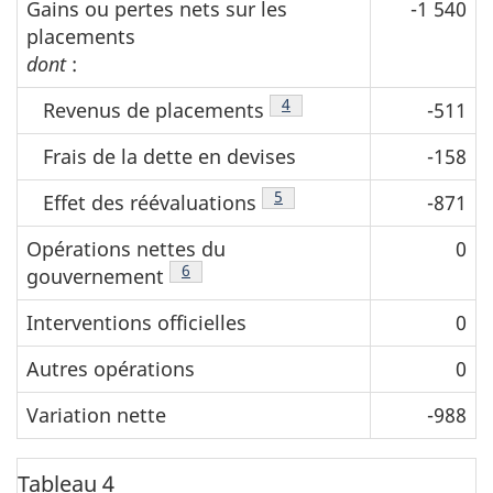
Gains ou pertes nets sur les
-1 540
placements
dont
:
Note de bas de page
4
Revenus de placements
-511
Frais de la dette en devises
-158
Note de bas de page
5
Effet des réévaluations
-871
Opérations nettes du
0
Note de bas de page
6
gouvernement
Interventions officielles
0
Autres opérations
0
Variation nette
-988
Tableau 4