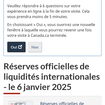
S
Veuillez répondre à 6 questions sur votre
d
expérience en ligne à la fin de votre visite. Cela
vous prendra moins de 5 minutes.
si
En choisissant « Oui », vous ouvrirez une nouvelle
w
fenêtre à laquelle vous pourrez revenir une fois
votre visite à Canada.ca terminée.
(t
Oui
accéder
Non
d
au
je
.
sondage.
ne
Réserves officielles de
veux
pas
liquidités internationales
participer
au
- le 6 janvier 2025
sondage
du
site
web,
Réserves officielles de