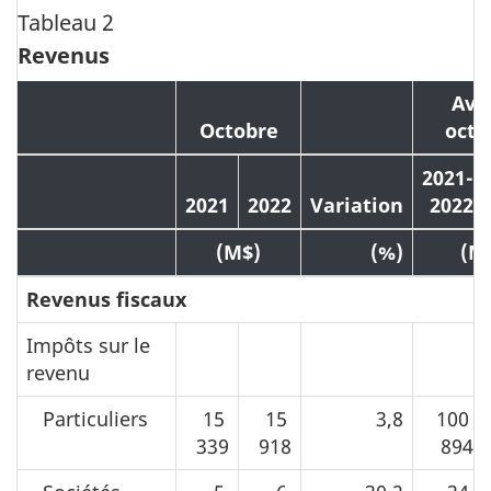
Tableau 2
Revenus
Avri
Octobre
octo
2021-
2021
2022
Variation
2022
(M$)
(%)
(M
Revenus fiscaux
Impôts sur le
revenu
Particuliers
15
15
3,8
100
339
918
894