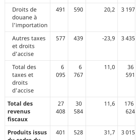
Droits de
491
590
20,2
3 197
douane à
l’importation
Autres taxes
577
439
-23,9
3 435
et droits
d’accise
Total des
6
6
11,0
36
taxes et
095
767
591
droits
d’accise
Total des
27
30
11,6
176
revenus
408
584
624
fiscaux
Produits issus
401
528
31,7
3 015
du cadre du