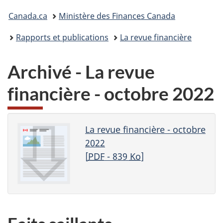
Vous
Canada.ca
Ministère des Finances Canada
êtes
Rapports et publications
La revue financière
ici :
Archivé - La revue
financière - octobre 2022
La revue financière - octobre
2022
[
PDF
- 839
Ko
]