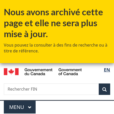
Passer
Passer
Passer
Nous avons archivé cette
au
à
à
contenu
«
la
page et elle ne sera plus
principal
Au
version
sujet
HTML
mise à jour.
du
simplifiée
gouvernement
Vous pouvez la consulter à des fins de recherche ou à
»
titre de référence.
/
Sélec
EN
Government
de
of
Canada
Recherche
Rechercher
Rec
la
FIN
langu
Menu
MENU
PRINCIPAL