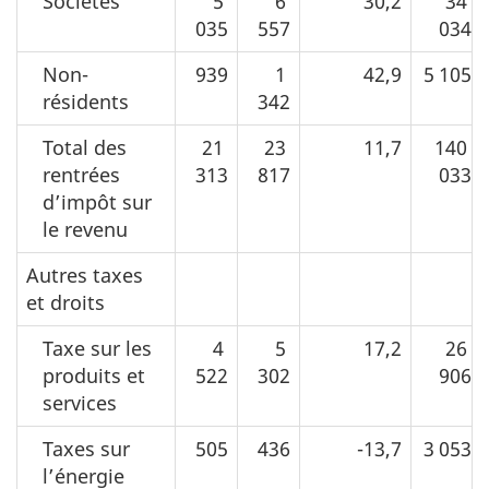
Sociétés
5
6
30,2
34
035
557
034
Non-
939
1
42,9
5 105
résidents
342
Total des
21
23
11,7
140
rentrées
313
817
033
d’impôt sur
le revenu
Autres taxes
et droits
Taxe sur les
4
5
17,2
26
produits et
522
302
906
services
Taxes sur
505
436
-13,7
3 053
l’énergie