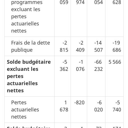
programmes
059
974
054
628
excluant les
pertes
actuarielles
nettes
Frais de la dette
-2
-2
-14
-19
publique
815
409
507
686
Solde budgétaire
-5
-1
-66
5 566
excluant les
362
076
232
pertes
actuarielles
nettes
Pertes
1
-820
-6
-5
actuarielles
678
020
740
nettes