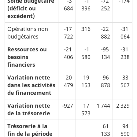
Solde budgétaire
-3
-1
-72
-174
(déficit ou
684
896
252
excédent)
Opérations non
-17
316
-22
-31
budgétaires
722
882
064
Ressources ou
-21
-1
-95
-31
besoins
406
580
134
238
financiers
Variation nette
20
19
96
33
dans les activités
479
153
878
567
de financement
Variation nette
-927
17
1 744
2 329
de la trésorerie
573
Trésorerie à la
61
94
fin de la période
133
590