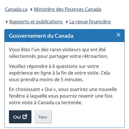
Vous
Canada.ca
Ministère des Finances Canada
êtes
Rapports et publications
La revue financière
ici :
×
F
Gouvernement du Canada
:
Vous êtes l’un des rares visiteurs qui ont été
sélectionnés pour partager votre rétroaction.
S
Veuillez répondre à 6 questions sur votre
d
expérience en ligne à la fin de votre visite. Cela
vous prendra moins de 5 minutes.
fi
En choisissant « Oui », vous ouvrirez une nouvelle
d
fenêtre à laquelle vous pourrez revenir une fois
votre visite à Canada.ca terminée.
vi
Oui
accéder
Non
(t
au
je
.