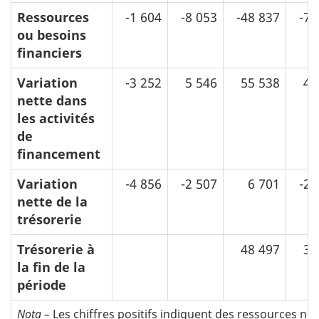
Ressources
-1 604
-8 053
-48 837
-76
ou besoins
financiers
Variation
-3 252
5 546
55 538
46
nette dans
les activités
de
financement
Variation
-4 856
-2 507
6 701
-29
nette de la
trésorerie
Trésorerie à
48 497
36
la fin de la
période
Nota –
Les chiffres positifs indiquent des ressources net