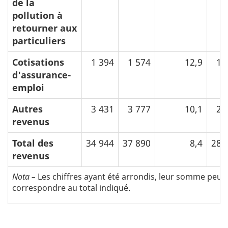
de la
pollution à
retourner aux
particuliers
Cotisations
1 394
1 574
12,9
17
d'assurance-
emploi
Autres
3 431
3 777
10,1
24
revenus
Total des
34 944
37 890
8,4
281
revenus
Nota –
Les chiffres ayant été arrondis, leur somme peut
correspondre au total indiqué.