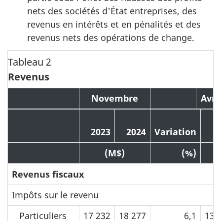
nets des sociétés d'État entreprises, des
revenus en intérêts et en pénalités et des
revenus nets des opérations de change.
Tableau 2
Revenus
Novembre
Avri
2
2023
2024
Variation
(M$)
(%)
Revenus fiscaux
Impôts sur le revenu
Particuliers
17 232
18 277
6,1
132