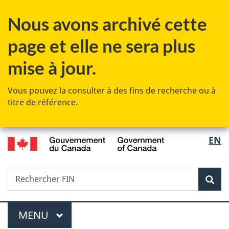
Passer
Passer
Passer
Passer
Nous avons archivé cette
au
au
à
à
Gestionnaire
contenu
«
la
page et elle ne sera plus
des
principal
Au
version
Invitations
sujet
HTML
mise à jour.
du
simplifiée
gouvernement
Vous pouvez la consulter à des fins de recherche ou à
»
titre de référence.
/
Sélec
EN
Government
de
of
Canada
Recherche
Rechercher
Rec
la
FIN
langu
Menu
MENU
PRINCIPAL