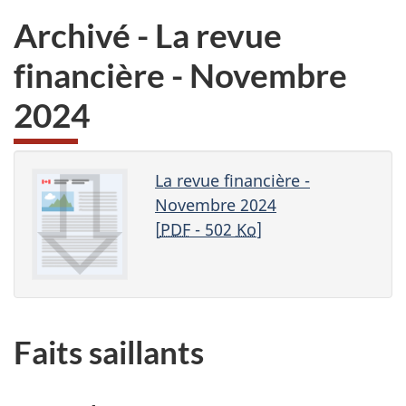
sondage.
ne
d
Archivé - La revue
veux
pas
financière - Novembre
participer
au
2024
sondage
du
site
web,
La revue financière -
Novembre 2024
[
PDF
- 502
Ko
]
Faits saillants