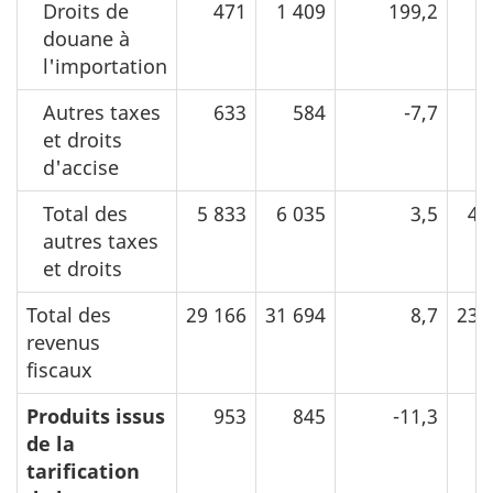
Droits de
471
1 409
199,2
3
douane à
l'importation
Autres taxes
633
584
-7,7
4
et droits
d'accise
Total des
5 833
6 035
3,5
48
autres taxes
et droits
Total des
29 166
31 694
8,7
234
revenus
fiscaux
Produits issus
953
845
-11,3
6
de la
tarification