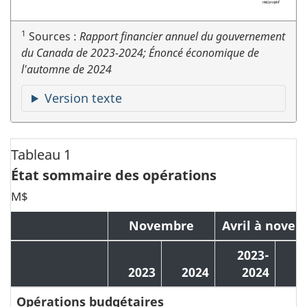
1
Sources :
Rapport financier annuel du gouvernement
du Canada de 2023-2024; Énoncé économique de
l'automne de 2024
Version texte
Tableau 1
État sommaire des opérations
M$
Novembre
Avril à nove
2023-
2
2023
2024
2024
Opérations budgétaires