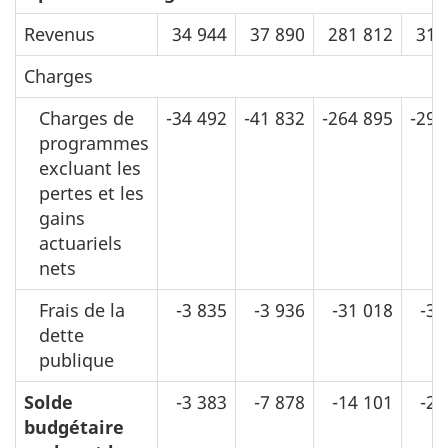
Revenus
34 944
37 890
281 812
311
Charges
Charges de
-34 492
-41 832
-264 895
-294
programmes
excluant les
pertes et les
gains
actuariels
nets
Frais de la
-3 835
-3 936
-31 018
-36
dette
publique
Solde
-3 383
-7 878
-14 101
-20
budgétaire