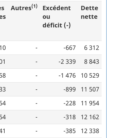
(1)
es
Autres
Excédent
Dette
es
ou
nette
déficit (-)
10
-
-667
6 312
01
-
-2 339
8 843
58
-
-1 476
10 529
33
-
-899
11 507
54
-
-228
11 954
54
-
-318
12 162
41
-
-385
12 338