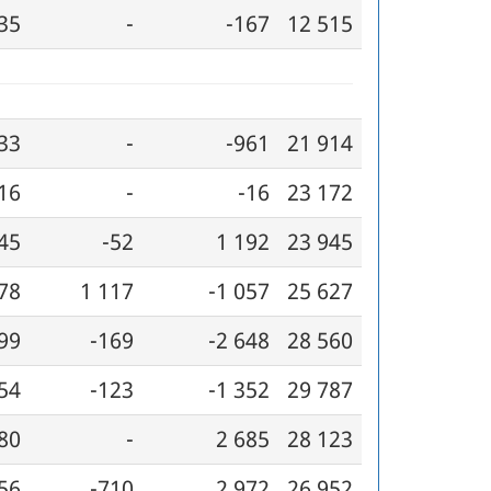
35
-
-167
12 515
33
-
-961
21 914
16
-
-16
23 172
45
-52
1 192
23 945
78
1 117
-1 057
25 627
99
-169
-2 648
28 560
54
-123
-1 352
29 787
80
-
2 685
28 123
56
-710
2 972
26 952