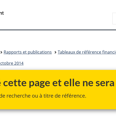
Passer
Passer
Passer
au
à
à
/
R
contenu
«
la
Government
F
principal
Au
version
of
sujet
HTML
Canada
du
simplifiée
gouvernement
»
Rapports et publications
Tableaux de référence financi
octobre 2014
cette page et elle ne sera 
de recherche ou à titre de référence.