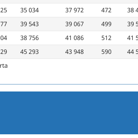
025
35 034
37 972
472
38 
777
39 543
39 067
499
39 
804
38 756
41 086
512
41 
729
45 293
43 948
590
44 
rta