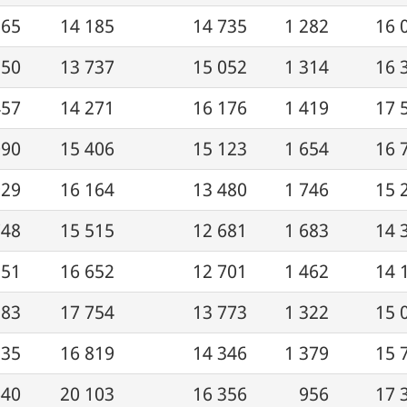
365
14 185
14 735
1 282
16 
150
13 737
15 052
1 314
16 
457
14 271
16 176
1 419
17 
090
15 406
15 123
1 654
16 
929
16 164
13 480
1 746
15 
748
15 515
12 681
1 683
14 
351
16 652
12 701
1 462
14 
183
17 754
13 773
1 322
15 
335
16 819
14 346
1 379
15 
640
20 103
16 356
956
17 