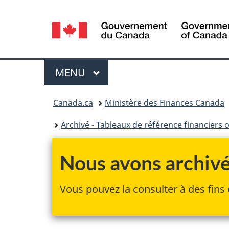
Sélection
de
la
Menu
MENU
PRINCIPAL
langue
Vous
Canada.ca
Ministère des Finances Canada
êtes
Archivé - Tableaux de référence financiers 
ici :
Nous avons archivé 
Vous pouvez la consulter à des fins 