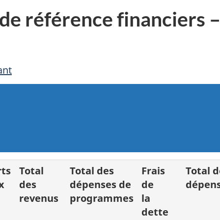
de référence financiers –
ant
rts
Total
Total des
Frais
Total d
x
des
dépenses de
de
dépen
revenus
programmes
la
dette