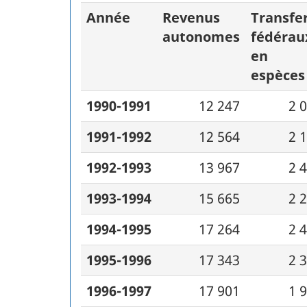
Année
Revenus
Transfe
autonomes
fédérau
en
espèces
1990-1991
12 247
2 
1991-1992
12 564
2 
1992-1993
13 967
2 
1993-1994
15 665
2 
1994-1995
17 264
2 
1995-1996
17 343
2 
1996-1997
17 901
1 