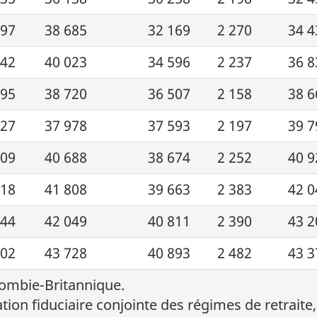
397
38 685
32 169
2 270
34 4
942
40 023
34 596
2 237
36 8
995
38 720
36 507
2 158
38 6
927
37 978
37 593
2 197
39 7
009
40 688
38 674
2 252
40 9
718
41 808
39 663
2 383
42 0
044
42 049
40 811
2 390
43 2
502
43 728
40 893
2 482
43 3
lombie-Britannique.
ation fiduciaire conjointe des régimes de retraite