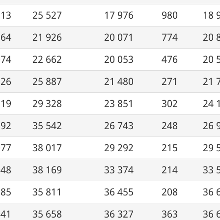
813
25 527
17 976
980
18 
264
21 926
20 071
774
20 
074
22 662
20 053
476
20 
926
25 887
21 480
271
21 
219
29 328
23 851
302
24 
392
35 542
26 743
248
26 
077
38 017
29 292
215
29 
048
38 169
33 374
214
33 
185
35 811
36 455
208
36 
941
35 658
36 327
363
36 