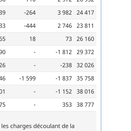
39
-264
3 982
24 417
33
-444
2 746
23 811
65
18
73
26 160
90
-
-1 812
29 372
26
-
-238
32 026
46
-1 599
-1 837
35 758
01
-
-1 152
38 016
75
-
353
38 777
, les charges découlant de la