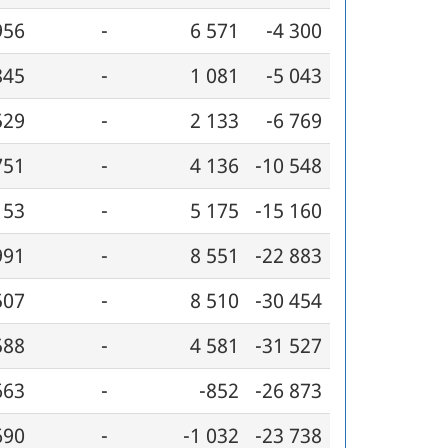
956
-
6 571
-4 300
845
-
1 081
-5 043
529
-
2 133
-6 769
751
-
4 136
-10 548
153
-
5 175
-15 160
991
-
8 551
-22 883
507
-
8 510
-30 454
588
-
4 581
-31 527
663
-
-852
-26 873
690
-
-1 032
-23 738