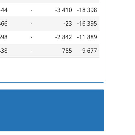
444
-
-3 410
-18 398
566
-
-23
-16 395
598
-
-2 842
-11 889
538
-
755
-9 677