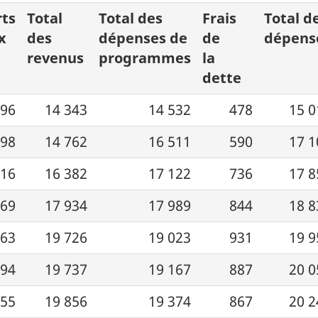
rts
Total
Total des
Frais
Total d
x
des
dépenses de
de
dépens
revenus
programmes
la
dette
096
14 343
14 532
478
15 0
198
14 762
16 511
590
17 1
416
16 382
17 122
736
17 8
269
17 934
17 989
844
18 8
463
19 726
19 023
931
19 9
394
19 737
19 167
887
20 0
955
19 856
19 374
867
20 2