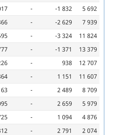
017
-
-1 832
5 692
366
-
-2 629
7 939
595
-
-3 324
11 824
777
-
-1 371
13 379
226
-
938
12 707
364
-
1 151
11 607
163
-
2 489
8 709
095
-
2 659
5 979
725
-
1 094
4 876
312
-
2 791
2 074