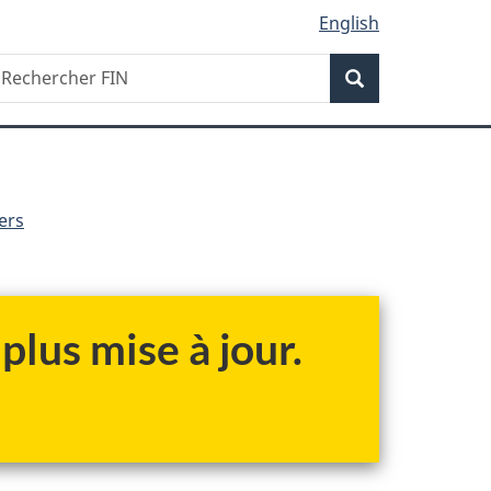
English
Recherche
echercher
Recherche
IN
ers
plus mise à jour.