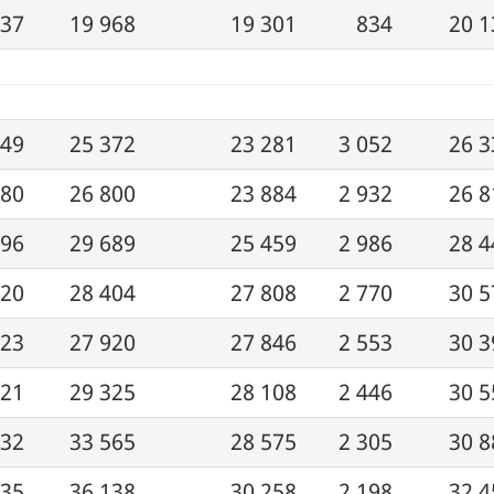
837
19 968
19 301
834
20 1
549
25 372
23 281
3 052
26 3
180
26 800
23 884
2 932
26 8
296
29 689
25 459
2 986
28 4
320
28 404
27 808
2 770
30 5
823
27 920
27 846
2 553
30 3
621
29 325
28 108
2 446
30 5
232
33 565
28 575
2 305
30 8
835
36 138
30 258
2 198
32 4