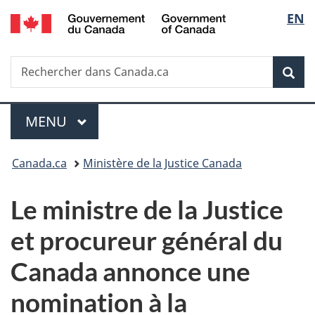
/
Sélec
EN
Passer
Passer
Passer
Government
au
à
à
de
of
contenu
«
la
Canada
Recherche
Rechercher
principal
Au
version
Rec
la
dans
sujet
HTML
Canada.ca
du
simplifiée
langu
Menu
gouvernement
MENU
PRINCIPAL
»
Vous
Canada.ca
Ministère de la Justice Canada
êtes
Le ministre de la Justice
ici :
et procureur général du
Canada annonce une
nomination à la