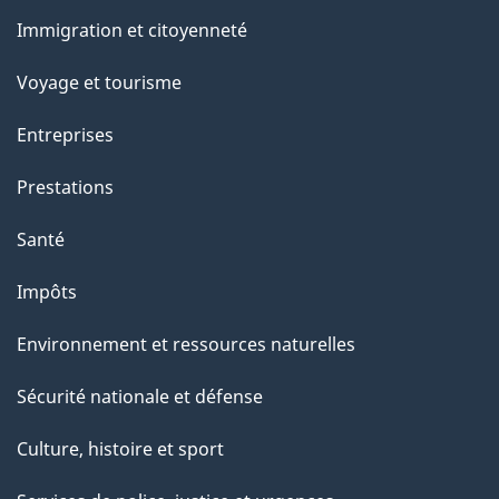
et
a
Immigration et citoyenneté
sujets
p
Voyage et tourisme
a
Entreprises
g
Prestations
e
Santé
Impôts
Environnement et ressources naturelles
Sécurité nationale et défense
Culture, histoire et sport