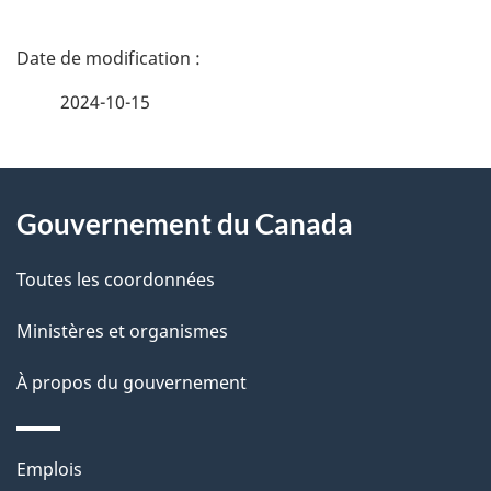
D
é
2024-10-15
t
À
a
Gouvernement du Canada
propos
i
de
l
Toutes les coordonnées
ce
s
Ministères et organismes
site
d
À propos du gouvernement
e
l
Thèmes
Emplois