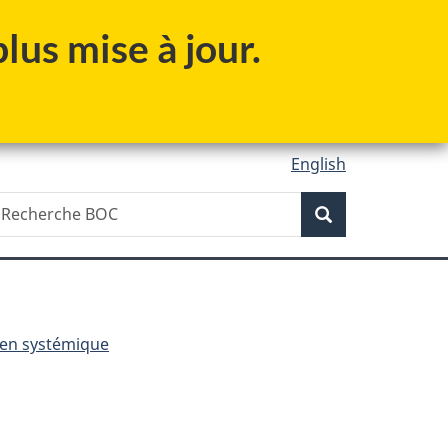
lus mise à jour.
English
Recherche
echerche
Recherche
OC
en systémique