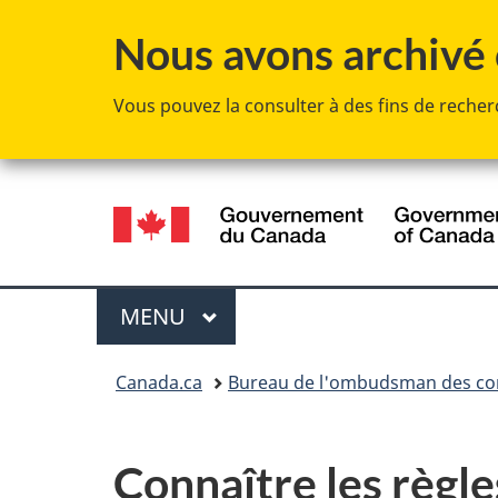
Nous avons archivé c
Vous pouvez la consulter à des fins de recherc
Sélection
de
la
Menu
MENU
PRINCIPAL
langue
Vous
Canada.ca
Bureau de l'ombudsman des co
êtes
ici :
Connaître les règle