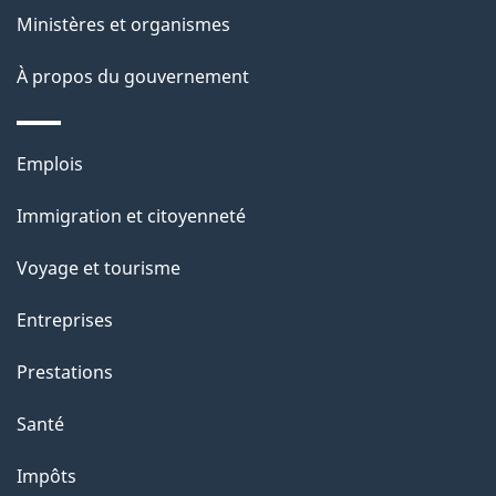
ce
s
Ministères et organismes
site
d
À propos du gouvernement
e
l
Thèmes
Emplois
et
a
Immigration et citoyenneté
sujets
p
Voyage et tourisme
a
Entreprises
g
Prestations
e
Santé
Impôts