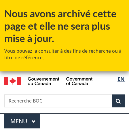
Passer
Passer
Passer
Nous avons archivé cette
au
à
à
contenu
«
la
page et elle ne sera plus
principal
Au
version
sujet
HTML
mise à jour.
du
simplifiée
gouvernement
Vous pouvez la consulter à des fins de recherche ou à
»
titre de référence.
/
Sélec
EN
Government
de
of
Canada
Recherche
Recherche
Rec
la
BOC
langu
Menu
MENU
PRINCIPAL