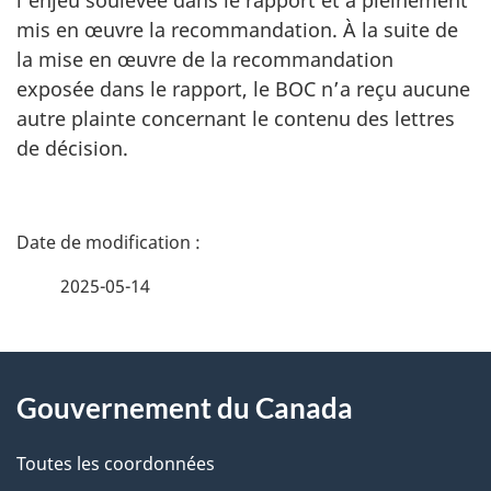
l’enjeu soulevée dans le rapport et a pleinement
mis en œuvre la recommandation. À la suite de
la mise en œuvre de la recommandation
exposée dans le rapport, le BOC n’a reçu aucune
autre plainte concernant le contenu des lettres
de décision.
D
é
2025-05-14
t
À
a
Gouvernement du Canada
propos
i
de
l
Toutes les coordonnées