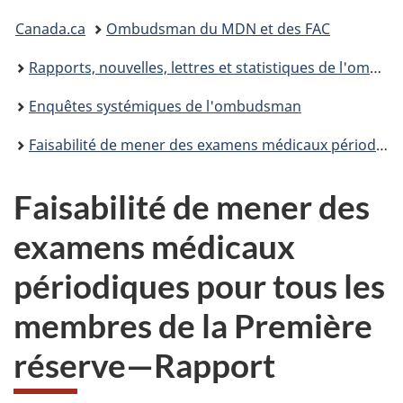
Vous
Canada.ca
Ombudsman du MDN et des FAC
êtes
Rapports, nouvelles, lettres et statistiques de l'ombudsman du MDN/FAC
ici :
Enquêtes systémiques de l'ombudsman
Faisabilité de mener des examens médicaux périodiques pour tous les membres de la Première réserve
Faisabilité de mener des
examens médicaux
périodiques pour tous les
membres de la Première
réserve—Rapport