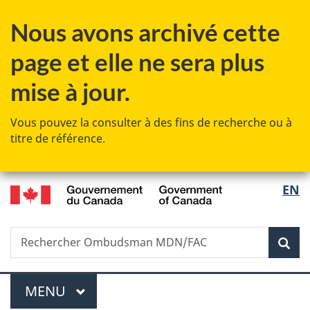
Passer
Passer
Passer
Nous avons archivé cette
au
à
à
contenu
«
la
page et elle ne sera plus
principal
Au
version
sujet
HTML
mise à jour.
du
simplifiée
gouvernement
Vous pouvez la consulter à des fins de recherche ou à
»
titre de référence.
/
Sélec
EN
Government
de
of
Canada
Recherche
Rechercher
Rec
la
Ombudsman
MDN/FAC
langu
Menu
MENU
PRINCIPAL