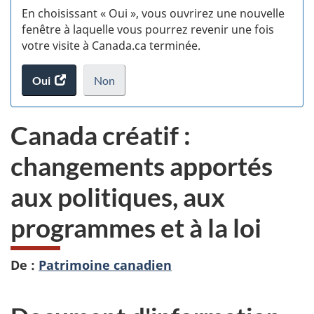
En choisissant « Oui », vous ouvrirez une nouvelle
w
fenêtre à laquelle vous pourrez revenir une fois
votre visite à Canada.ca terminée.
(t
Oui
accéder
Non
d
au
je
.
sondage.
ne
Canada créatif :
veux
pas
changements apportés
participer
au
aux politiques, aux
sondage
du
programmes et à la loi
site
web,
De :
Patrimoine canadien