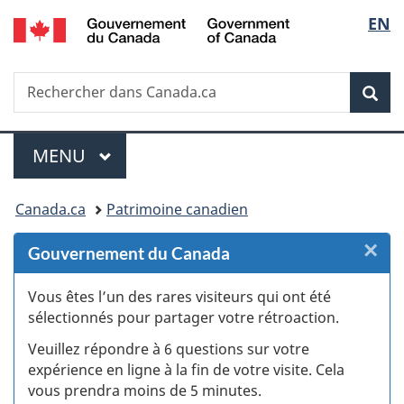
/
Sélec
EN
Passer
Passer
Passer
Passer
Government
au
au
à
à
de
of
Gestionnaire
contenu
«
la
Canada
Recherche
Rechercher
des
principal
Au
version
Rec
la
dans
Invitations
sujet
HTML
Canada.ca
du
simplifiée
langu
Menu
gouvernement
MENU
PRINCIPAL
»
Vous
Canada.ca
Patrimoine canadien
êtes
×
F
Gouvernement du Canada
ici :
:
Vous êtes l’un des rares visiteurs qui ont été
sélectionnés pour partager votre rétroaction.
S
Veuillez répondre à 6 questions sur votre
d
expérience en ligne à la fin de votre visite. Cela
vous prendra moins de 5 minutes.
si