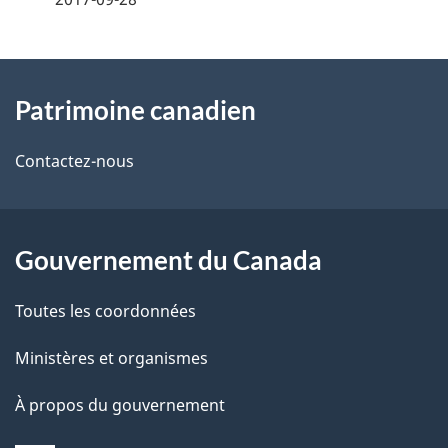
t
À
a
Patrimoine canadien
propos
i
de
l
Contactez-nous
ce
s
site
d
Gouvernement du Canada
e
Toutes les coordonnées
l
Ministères et organismes
a
À propos du gouvernement
p