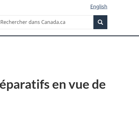
English
Recherche
echercher
Recherche
ans
anada.ca
éparatifs en vue de