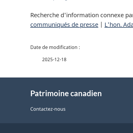
Recherche d'information connexe par
communiqués de presse
|
L'hon. Ad
D
é
2025-12-18
t
À
a
Patrimoine canadien
propos
i
de
Contactez-nous
l
ce
s