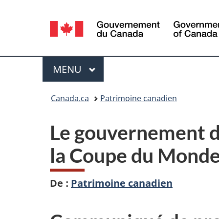
Sélection
de
la
Menu
MENU
PRINCIPAL
langue
Vous
Canada.ca
Patrimoine canadien
êtes
Le gouvernement du
ici :
la Coupe du Monde
De :
Patrimoine canadien