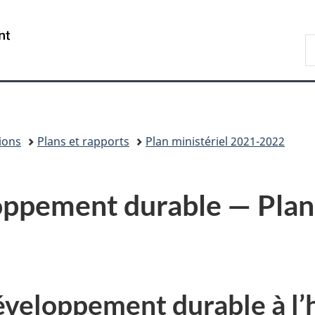
Passer
Passer
Passer
au
à
à
/
R
contenu
«
la
Government
d
principal
Au
version
of
C
sujet
HTML
Canada
du
simplifiée
gouvernement
»
ions
Plans et rapports
Plan ministériel 2021-2022
oppement durable — Plan
veloppement durable à l’h