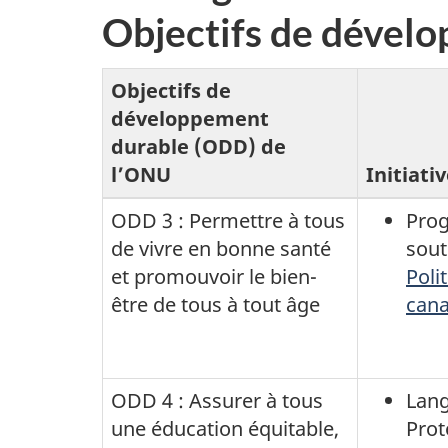
Objectifs de dével
Objectifs de
développement
durable (ODD) de
l’ONU
Initiati
ODD 3 : Permettre à tous
Pro
de vivre en bonne santé
sout
et promouvoir le bien-
Poli
être de tous à tout âge
cana
ODD 4 : Assurer à tous
Lang
une éducation équitable,
Prot