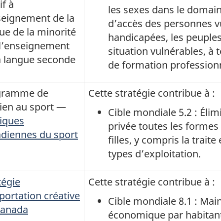
if à
les sexes dans le domaine
seignement de la
d’accès des personnes v
ue de la minorité
handicapées, les peuples
 l’enseignement
situation vulnérables, à
a langue seconde
de formation professionn
gramme de
Cette stratégie contribue à :
ien au sport —
Cible mondiale 5.2 : Élimi
tiques
privée toutes les formes
diennes du sport
filles, y compris la traite
types d’exploitation.
tégie
Cette stratégie contribue à :
portation créative
Cible mondiale 8.1 : Mai
Canada
économique par habitant 