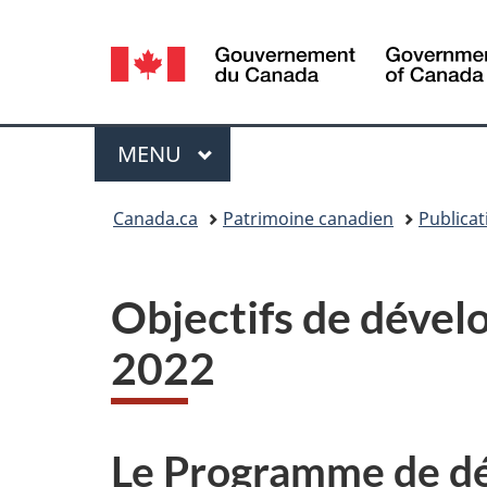
Sélection
de
la
Menu
MENU
PRINCIPAL
langue
Vous
Canada.ca
Patrimoine canadien
Publicat
êtes
ici :
Objectifs de dével
2022
Le Programme de dé