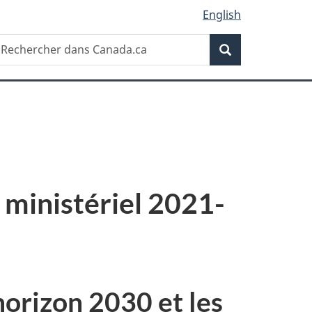
English
Recherche
echercher
Recherche
ans
anada.ca
 ministériel 2021-
orizon 2030 et les