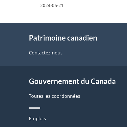
é
2024-06-21
t
À
a
Patrimoine canadien
propos
i
de
Contactez-nous
l
ce
s
site
Gouvernement du Canada
d
e
Toutes les coordonnées
l
Thèmes
Emplois
a