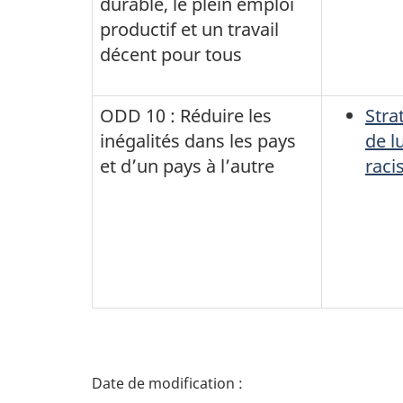
durable, le plein emploi
productif et un travail
décent pour tous
ODD 10 : Réduire les
Stra
inégalités dans les pays
de l
et d’un pays à l’autre
rac
D