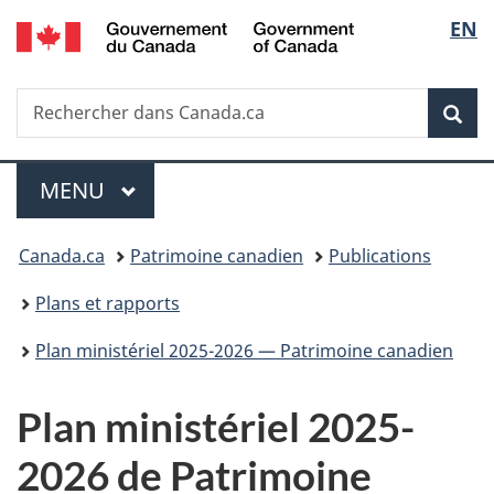
/
Sélec
EN
Passer
Passer
Passer
Government
au
à
à
de
of
contenu
«
la
Canada
Recherche
Rechercher
principal
Au
version
Rec
la
dans
sujet
HTML
Canada.ca
du
simplifiée
langu
Menu
gouvernement
MENU
PRINCIPAL
»
Vous
Canada.ca
Patrimoine canadien
Publications
êtes
Plans et rapports
ici :
Plan ministériel 2025-2026 — Patrimoine canadien
Plan ministériel 2025-
2026 de Patrimoine