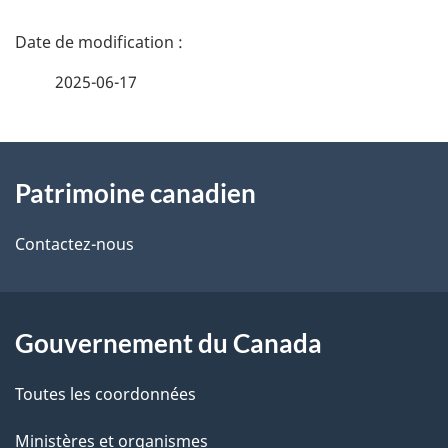
D
é
2025-06-17
t
À
a
Patrimoine canadien
propos
i
de
l
Contactez-nous
ce
s
site
d
Gouvernement du Canada
e
Toutes les coordonnées
l
Ministères et organismes