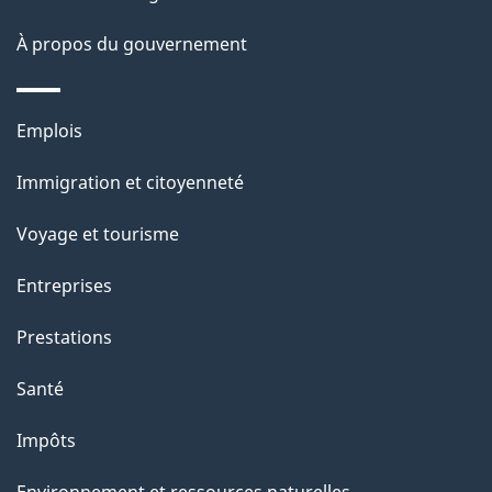
a
À propos du gouvernement
p
a
Thèmes
Emplois
g
et
Immigration et citoyenneté
sujets
e
Voyage et tourisme
Entreprises
Prestations
Santé
Impôts
Environnement et ressources naturelles