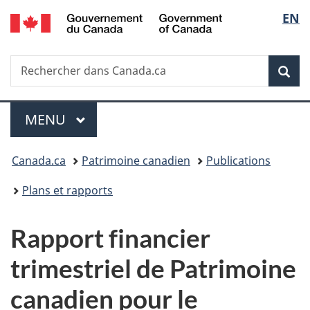
/
Sélec
EN
Passer
Passer
Passer
Government
au
à
à
de
of
contenu
«
la
Canada
Recherche
Rechercher
principal
Au
version
Rec
la
dans
sujet
HTML
Canada.ca
du
simplifiée
langu
Menu
gouvernement
MENU
PRINCIPAL
»
Vous
Canada.ca
Patrimoine canadien
Publications
êtes
Plans et rapports
ici :
Rapport financier
trimestriel de Patrimoine
canadien pour le