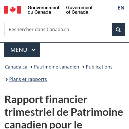
/
Sélec
EN
Passer
Passer
Passer
Government
au
à
à
de
of
contenu
«
la
Canada
Recherche
Rechercher
principal
Au
version
Rec
la
dans
sujet
HTML
Canada.ca
du
simplifiée
langu
Menu
gouvernement
MENU
PRINCIPAL
»
Vous
Canada.ca
Patrimoine canadien
Publications
êtes
Plans et rapports
ici :
Rapport financier
trimestriel de Patrimoine
canadien pour le