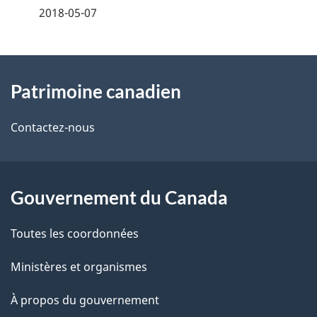
é
2018-05-07
t
À
a
Patrimoine canadien
propos
i
de
l
Contactez-nous
ce
s
site
d
Gouvernement du Canada
e
Toutes les coordonnées
l
Ministères et organismes
a
À propos du gouvernement
p