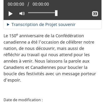
Position actuelle :
00:00:00
Temps total :
00:00:00
Lire
Activer
Aff
le
le
mode
sou
Transcription de Projet souvenir
muet
tit
e
Le 150
anniversaire de la Confédération
canadienne a été l’occasion de célébrer notre
nation, de nous découvrir, mais aussi de
réfléchir au travail qui nous attend pour les
années à venir. Nous laissons la parole aux
Canadiens et Canadiennes pour boucler la
boucle des festivités avec un message porteur
d’espoir.
D