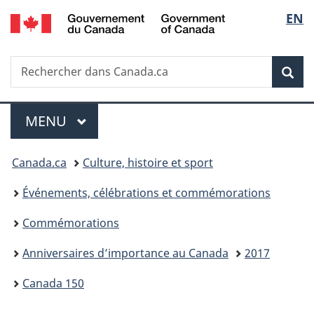
/
Sélec
EN
Passer
Passer
Passer
Government
au
à
à
de
of
contenu
«
la
Canada
Recherche
Rechercher
principal
Au
version
Rec
la
dans
sujet
HTML
Canada.ca
du
simplifiée
langu
Menu
gouvernement
MENU
PRINCIPAL
»
Vous
Canada.ca
Culture, histoire et sport
êtes
Événements, célébrations et commémorations
ici :
Commémorations
Anniversaires d’importance au Canada
2017
Canada 150