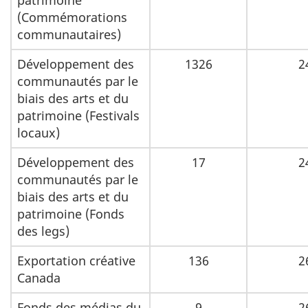
patrimoine
(Commémorations
communautaires)
Développement des
1326
2
communautés par le
biais des arts et du
patrimoine (Festivals
locaux)
Développement des
17
2
communautés par le
biais des arts et du
patrimoine (Fonds
des legs)
Exportation créative
136
2
Canada
Fonds des médias du
9
2