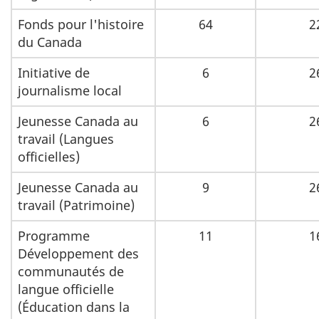
Fonds pour l'histoire
64
2
du Canada
Initiative de
6
2
journalisme local
Jeunesse Canada au
6
2
travail (Langues
officielles)
Jeunesse Canada au
9
2
travail (Patrimoine)
Programme
11
1
Développement des
communautés de
langue officielle
(Éducation dans la