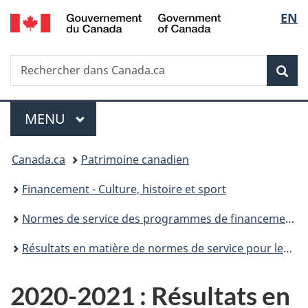
/
Sélec
EN
Passer
Passer
Passer
Government
au
à
à
de
of
contenu
«
la
Canada
Recherche
Rechercher
principal
Au
version
Rec
la
dans
sujet
HTML
Canada.ca
du
simplifiée
langu
Menu
gouvernement
MENU
PRINCIPAL
»
Vous
Canada.ca
Patrimoine canadien
êtes
Financement - Culture, histoire et sport
ici :
Normes de service des programmes de financement de Patrimoine canadien
Résultats en matière de normes de service pour les programmes de financement de Patrimoine canadien
2020-2021 : Résultats en