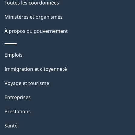
Toutes les coordonnées
l
Ministères et organismes
a
À propos du gouvernement
p
a
Thèmes
Emplois
g
et
Immigration et citoyenneté
sujets
e
Voyage et tourisme
Entreprises
Prestations
Santé