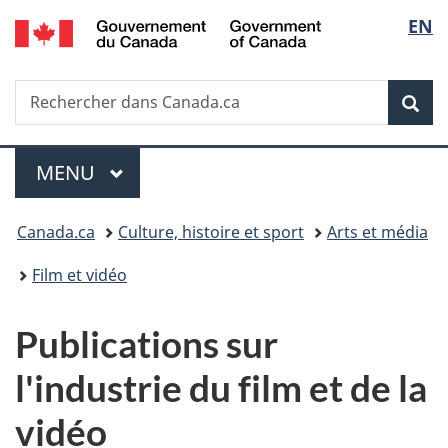
/
Sélec
EN
Passer
Passer
Passer
Government
au
à
à
de
of
contenu
«
la
Canada
Recherche
Rechercher
principal
Au
version
Rec
la
dans
sujet
HTML
Canada.ca
du
simplifiée
langu
Menu
gouvernement
MENU
PRINCIPAL
»
Vous
Canada.ca
Culture, histoire et sport
Arts et média
êtes
Film et vidéo
ici :
Publications sur
l'industrie du film et de la
vidéo