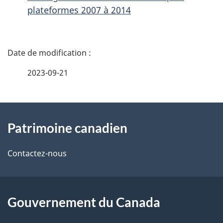
plateformes 2007 à 2014
D
é
2023-09-21
t
À
a
Patrimoine canadien
propos
i
de
l
Contactez-nous
ce
s
site
d
Gouvernement du Canada
e