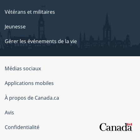
Vétérans et militaires
Jeunesse
Gérer les événements de la vie
Organisation
Médias sociaux
du
Applications mobiles
gouvernement
du
À propos de Canada.ca
Canada
Avis
Confidentialité