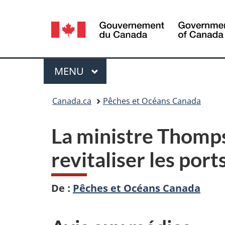
Sélection
de
la
Menu
MENU
PRINCIPAL
langue
Vous
Canada.ca
Pêches et Océans Canada
êtes
La ministre Thomp
ici :
revitaliser les por
De :
Pêches et Océans Canada