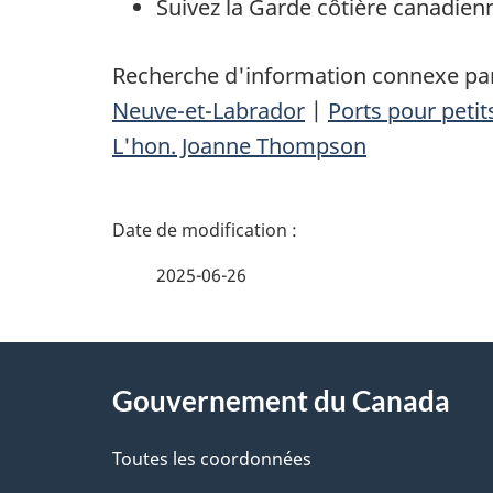
Suivez la Garde côtière canadien
Recherche d'information connexe par
Neuve-et-Labrador
|
Ports pour peti
L'hon. Joanne Thompson
D
é
2025-06-26
t
À
a
Gouvernement du Canada
propos
i
de
Toutes les coordonnées
l