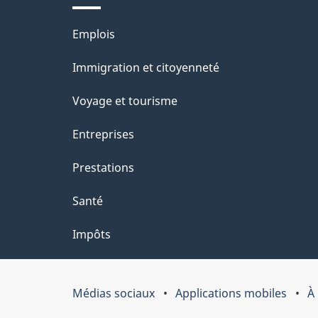
ce
s
Thèmes
Emplois
site
d
et
Immigration et citoyenneté
sujets
e
Voyage et tourisme
l
Entreprises
a
Prestations
p
Santé
a
Impôts
g
e
Médias sociaux
Applications mobiles
À
Organisation