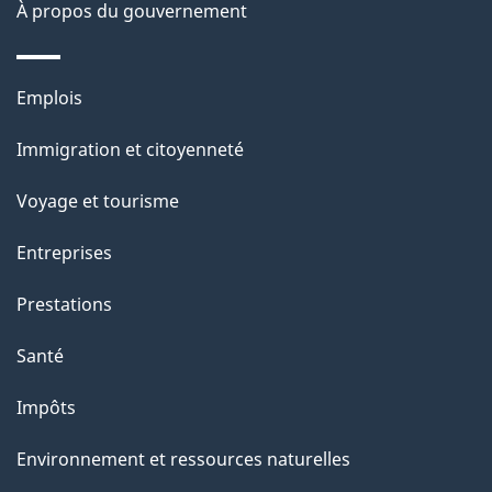
site
d
À propos du gouvernement
e
l
Thèmes
Emplois
et
a
Immigration et citoyenneté
sujets
p
Voyage et tourisme
a
Entreprises
g
Prestations
e
Santé
Impôts
Environnement et ressources naturelles