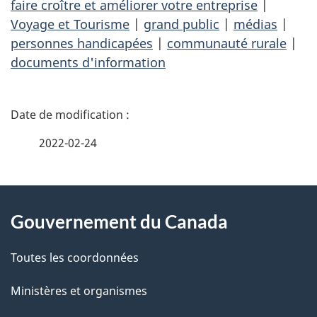
faire croître et améliorer votre entreprise
|
Voyage et Tourisme
|
grand public
|
médias
|
personnes handicapées
|
communauté rurale
|
documents d'information
D
é
2022-02-24
t
À
a
Gouvernement du Canada
propos
i
de
l
Toutes les coordonnées
ce
s
Ministères et organismes