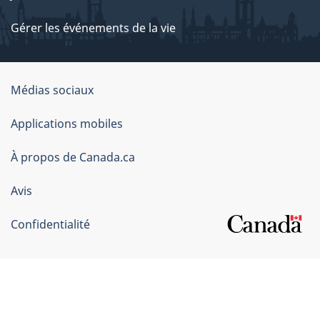
Gérer les événements de la vie
Organisation
Médias sociaux
du
Applications mobiles
gouvernement
du
À propos de Canada.ca
Canada
Avis
Confidentialité