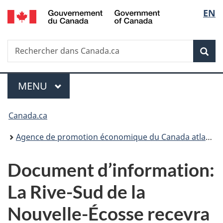
/
Sélec
EN
Passer
Passer
Passer
Government
au
à
à
de
of
contenu
«
la
Canada
Recherche
Rechercher
principal
Au
version
Rec
la
dans
sujet
HTML
Canada.ca
du
simplifiée
langu
Menu
gouvernement
MENU
PRINCIPAL
»
Vous
Canada.ca
êtes
Agence de promotion économique du Canada atlantique
ici :
Document d’information:
La Rive-Sud de la
Nouvelle-Écosse recevra