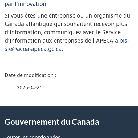
par l’innovation
.
Si vous êtes une entreprise ou un organisme du
Canada atlantique qui souhaitent recevoir plus
d’information, communiquez avec le Service
d’information aux entreprises de l’APECA à
bis-
sie@acoa-apeca.gc.ca
.
D
é
2026-04-21
t
À
a
Gouvernement du Canada
propos
i
Toutes les coordonnées