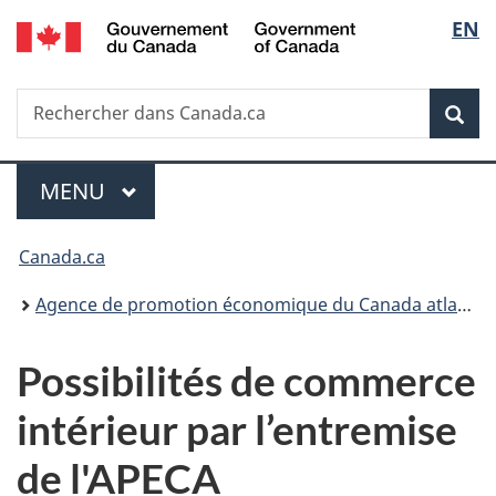
/
Sélec
EN
Passer
Passer
Passer
Government
au
à
à
de
of
contenu
«
la
Canada
Recherche
Rechercher
principal
Au
version
Rec
la
dans
sujet
HTML
Canada.ca
du
simplifiée
langu
Menu
gouvernement
MENU
PRINCIPAL
»
Vous
Canada.ca
êtes
Agence de promotion économique du Canada atlantique
ici :
Possibilités de commerce
intérieur par l’entremise
de l'APECA