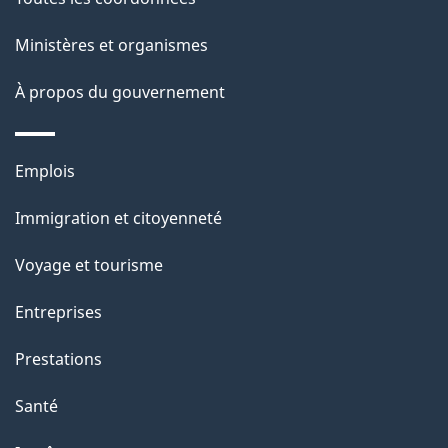
de
l
ce
s
Ministères et organismes
site
d
À propos du gouvernement
e
l
Thèmes
Emplois
et
a
Immigration et citoyenneté
sujets
p
Voyage et tourisme
a
Entreprises
g
Prestations
e
Santé