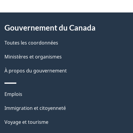
t
À
a
Gouvernement du Canada
propos
i
de
l
Toutes les coordonnées
ce
s
Ministères et organismes
site
d
À propos du gouvernement
e
l
Thèmes
Emplois
et
a
Immigration et citoyenneté
sujets
p
Voyage et tourisme