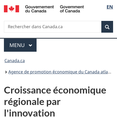
/
Sélec
EN
Passer
Passer
Passer
Government
au
à
à
de
of
contenu
«
la
Canada
Recherche
Rechercher
principal
Au
version
Rec
la
dans
sujet
HTML
Canada.ca
du
simplifiée
langu
Menu
gouvernement
MENU
PRINCIPAL
»
Vous
Canada.ca
êtes
Agence de promotion économique du Canada atlantique
ici :
Croissance économique
régionale par
l'innovation