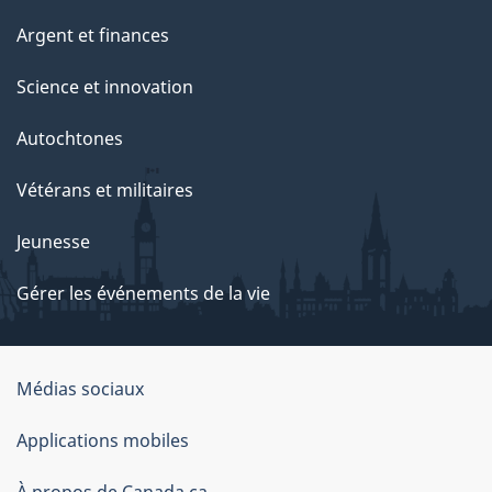
Argent et finances
Science et innovation
Autochtones
Vétérans et militaires
Jeunesse
Gérer les événements de la vie
Organisation
Médias sociaux
du
Applications mobiles
gouvernement
À propos de Canada.ca