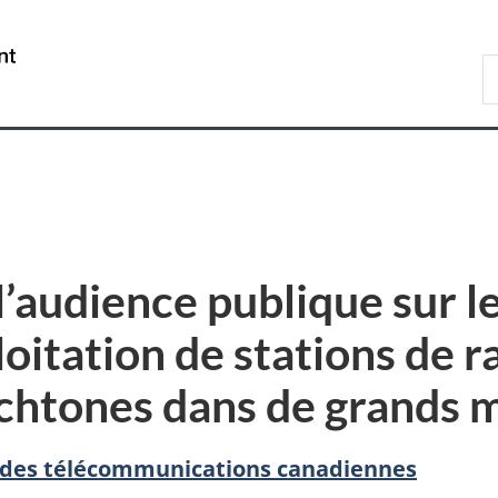
Passer
Passer
Passer
au
à
à
/
R
contenu
«
la
Government
d
principal
Au
version
of
C
sujet
HTML
Canada
du
simplifiée
gouvernement
»
 l’audience publique sur 
ploitation de stations de 
chtones dans de grands 
et des télécommunications canadiennes