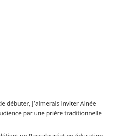
 débuter, j’aimerais inviter Ainée
dience par une prière traditionnelle
 détient un Baccalauréat en éducation