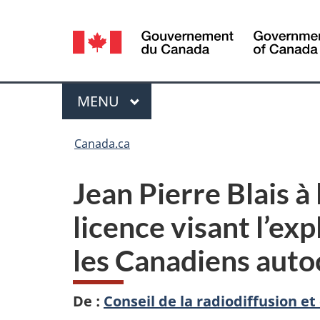
Sélection
de
la
Menu
MENU
PRINCIPAL
langue
Vous
Canada.ca
êtes
Jean Pierre Blais à
ici :
licence visant l’ex
les Canadiens auto
De :
Conseil de la radiodiffusion 