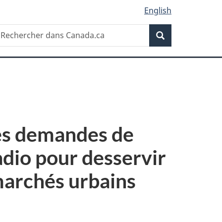
English
Recherche
echercher
Recherche
ans
anada.ca
les demandes de
radio pour desservir
marchés urbains