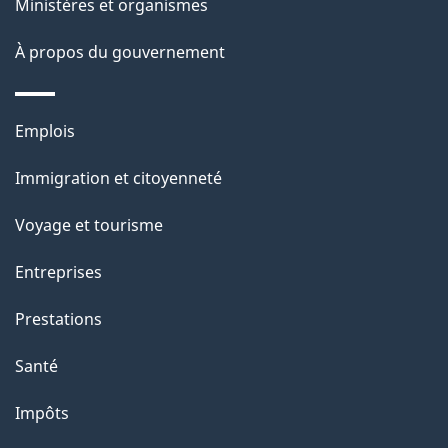
ce
s
Ministères et organismes
site
d
À propos du gouvernement
e
l
Thèmes
Emplois
et
a
Immigration et citoyenneté
sujets
p
Voyage et tourisme
a
Entreprises
g
Prestations
e
Santé
Impôts