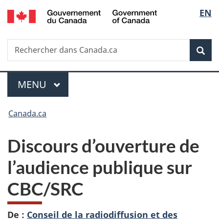
/
Sélec
EN
Passer
Passer
Passer
Government
au
à
à
de
of
contenu
«
la
Canada
Recherche
Rechercher
principal
Au
version
Rec
la
dans
sujet
HTML
Canada.ca
du
simplifiée
langu
Menu
gouvernement
MENU
PRINCIPAL
»
Vous
Canada.ca
êtes
Discours d’ouverture de
ici :
l’audience publique sur
CBC/SRC
De :
Conseil de la radiodiffusion et des