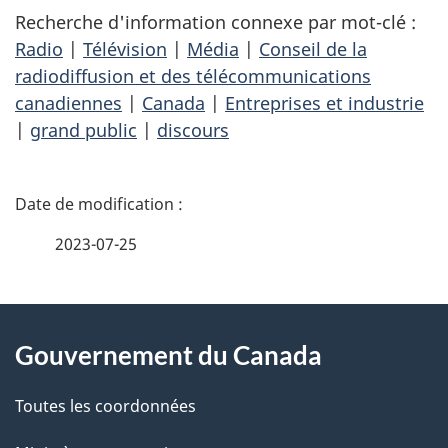
Recherche d'information connexe par mot-clé :
Radio
|
Télévision
|
Média
|
Conseil de la
radiodiffusion et des télécommunications
canadiennes
|
Canada
|
Entreprises et industrie
|
grand public
|
discours
D
é
2023-07-25
t
À
a
Gouvernement du Canada
propos
i
de
l
Toutes les coordonnées