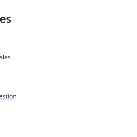
es
ales
estion
k