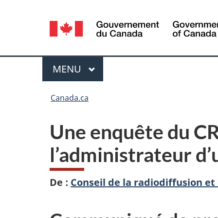
Sélection
de
la
Menu
MENU
PRINCIPAL
langue
Vous
Canada.ca
êtes
Une enquête du CRT
ici :
l’administrateur d
De :
Conseil de la radiodiffusion 